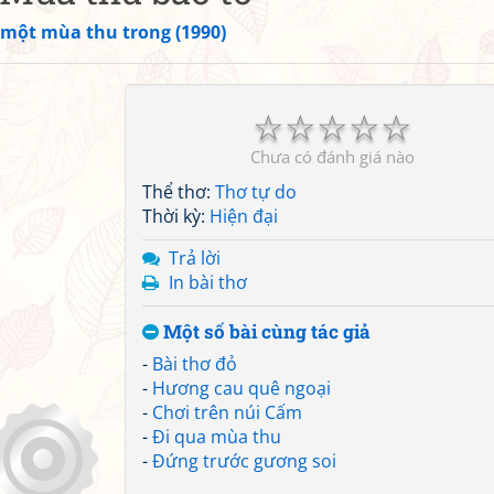
 một mùa thu trong (1990)
☆
☆
☆
☆
☆
Chưa có đánh giá nào
Thể thơ:
Thơ tự do
Thời kỳ:
Hiện đại
Trả lời
In bài thơ
Một số bài cùng tác giả
-
Bài thơ đỏ
-
Hương cau quê ngoại
-
Chơi trên núi Cấm
-
Đi qua mùa thu
-
Đứng trước gương soi