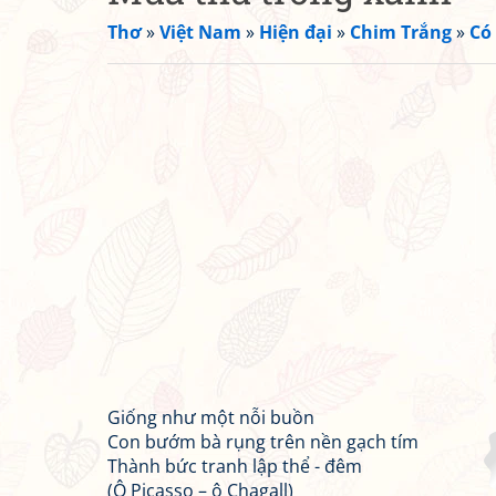
Thơ
»
Việt Nam
»
Hiện đại
»
Chim Trắng
»
Có
Giống như một nỗi buồn
Con bướm bà rụng trên nền gạch tím
Thành bức tranh lập thể - đêm
(Ô Picasso – ô Chagall)