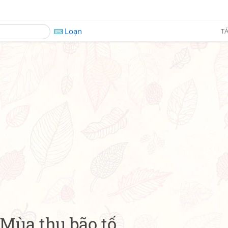
Loạn
TÁ
Mùa thu bão tố