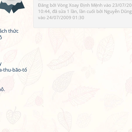
Đăng bởi
Vòng Xoay Định Mệnh
vào 23/07/2
10:44, đã sửa 1 lần, lần cuối bởi
Nguyễn Dũng
vào 24/07/2009 01:30
ách thức
ô
y
a-thu-bão-tố
hô.