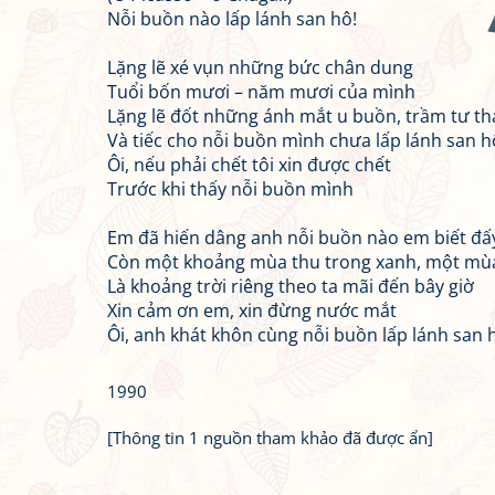
Nỗi buồn nào lấp lánh san hô!
Lặng lẽ xé vụn những bức chân dung
Tuổi bốn mươi – năm mươi của mình
Lặng lẽ đốt những ánh mắt u buồn, trầm tư th
Và tiếc cho nỗi buồn mình chưa lấp lánh san h
Ôi, nếu phải chết tôi xin được chết
Trước khi thấy nỗi buồn mình
Em đã hiến dâng anh nỗi buồn nào em biết đấ
Còn một khoảng mùa thu trong xanh, một mù
Là khoảng trời riêng theo ta mãi đến bây giờ
Xin cảm ơn em, xin đừng nước mắt
Ôi, anh khát khôn cùng nỗi buồn lấp lánh san 
1990
[Thông tin 1 nguồn tham khảo đã được ẩn]