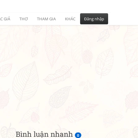
C GIẢ
THƠ
THAM GIA
KHÁC
Đăng nhập
Bình luận nhanh
0