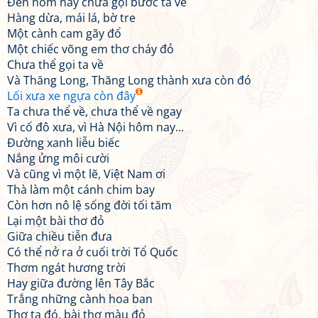
Đến hôm nay chưa gọi bước ta về
Hàng dừa, mái lá, bờ tre
Một cành cam gãy đổ
Một chiếc võng em thơ cháy đỏ
Chưa thể gọi ta về
Và Thăng Long, Thăng Long thành xưa còn đó
Lối xưa xe ngựa còn đây
Ta chưa thể về, chưa thể về ngay
Vì cố đô xưa, vì Hà Nội hôm nay...
Đường xanh liễu biếc
Nắng ửng môi cười
Và cũng vì một lẽ, Việt Nam ơi
Thà làm một cánh chim bay
Còn hơn nô lệ sống đời tối tăm
Lại một bài thơ đỏ
Giữa chiều tiễn đưa
Có thể nở ra ở cuối trời Tổ Quốc
Thơm ngát hương trời
Hay giữa đường lên Tây Bắc
Trắng những cành hoa ban
Thơ ta đó, bài thơ màu đỏ