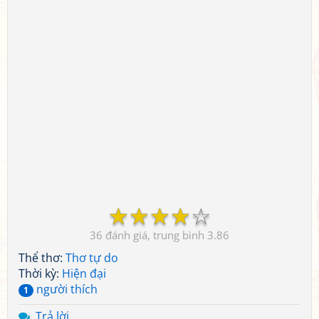
☆
☆
☆
☆
☆
36
3.86
Thể thơ:
Thơ tự do
Thời kỳ:
Hiện đại
người thích
1
Trả lời