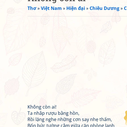
Thơ
»
Việt Nam
»
Hiện đại
»
Chiêu Dương
»
C
Không còn ai!
Ta nhắp rượu bằng hồn,
Rồi lặng nghe những cơn say nhẹ thấm,
Bốn bức tường câm giữa căn phòng lạnh