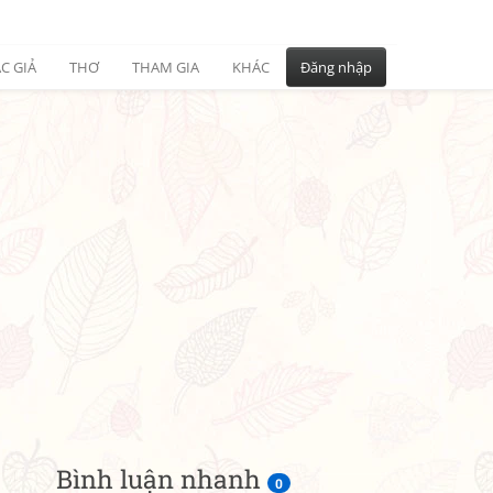
C GIẢ
THƠ
THAM GIA
KHÁC
Đăng nhập
Bình luận nhanh
0