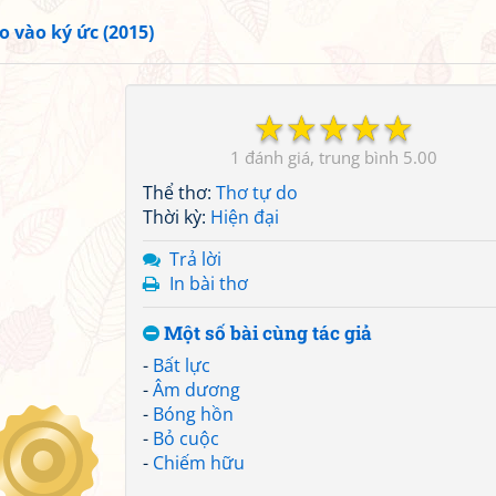
o vào ký ức (2015)
☆
☆
☆
☆
☆
1
5.00
Thể thơ:
Thơ tự do
Thời kỳ:
Hiện đại
Trả lời
In bài thơ
Một số bài cùng tác giả
-
Bất lực
-
Âm dương
-
Bóng hồn
-
Bỏ cuộc
-
Chiếm hữu