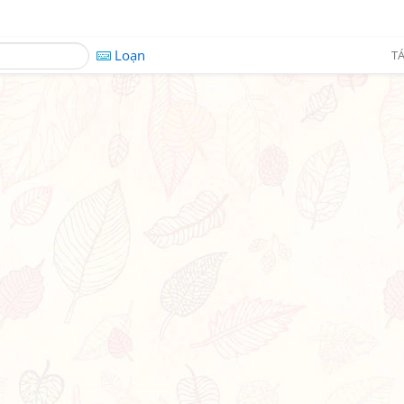
Loạn
TÁ