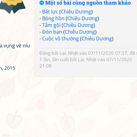
Một số bài cùng nguồn tham khảo
-
Bất lực
(
Chiêu Dương
)
-
Bóng hồn
(
Chiêu Dương
)
-
Tắm gội
(
Chiêu Dương
)
-
Đón bạn
(
Chiêu Dương
)
-
Cuộc vô thường
(
Chiêu Dương
)
a vụng về níu
Đăng bởi
Lạc Nhật
vào 07/11/2020 07:37, đã 
1 lần, lần cuối bởi
Lạc Nhật
vào 07/11/2020
21:08
n, 2015