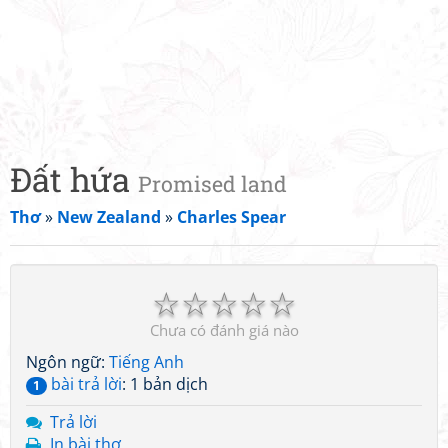
Đất hứa
Promised land
Thơ
»
New Zealand
»
Charles Spear
☆
☆
☆
☆
☆
Chưa có đánh giá nào
Ngôn ngữ:
Tiếng Anh
bài trả lời
: 1 bản dịch
1
Trả lời
In bài thơ