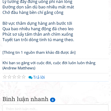
Lý tưởng đây đừng uổng phí nản lòng
Đường dọn sẵn dù bao nhiêu mất mát
Chớ đầu hàng bền chí gắng công
Bờ vực thẳm dựng hàng anh bước tới
Qua bao nhiêu hang động đá cheo leo
Phút sơ sẩy tấm thân anh chìm xuống
Tuyết tan trôi dòng tinh tú mang theo.
[Thông tin 1 nguồn tham khảo đã được ẩn]
Khi bạn so găng với cuộc đời, cuộc đời luôn luôn thắng
(Andrew Matthews)
☆
☆
☆
☆
☆
Trả lời
Bình luận nhanh
0