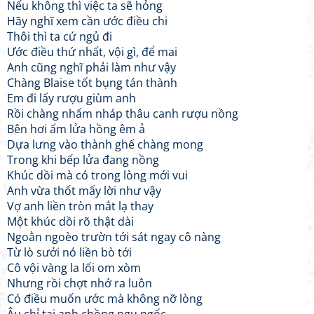
Nếu không thì việc ta sẽ hỏng
Hãy nghĩ xem cần ước điều chi
Thôi thì ta cứ ngủ đi
Ước điều thứ nhất, vội gì, để mai
Anh cũng nghĩ phải làm như vậy
Chàng Blaise tốt bụng tán thành
Em đi lấy rượu giùm anh
Rồi chàng nhấm nháp thâu canh rượu nồng
Bên hơi ấm lửa hồng êm ả
Dựa lưng vào thành ghế chàng mong
Trong khi bếp lửa đang nồng
Khúc dồi mà có trong lòng mới vui
Anh vừa thốt mấy lời như vậy
Vợ anh liền tròn mắt lạ thay
Một khúc dồi rõ thật dài
Ngoằn ngoèo trườn tới sát ngay cô nàng
Từ lò sưởi nó liền bò tới
Cô vội vàng la lối om xòm
Nhưng rồi chợt nhớ ra luôn
Có điều muốn ước mà không nỡ lòng