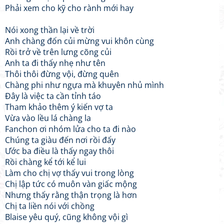
Phải xem cho kỹ cho rành mới hay
Nói xong thần lại về trời
Anh chàng đốn củi mừng vui khôn cùng
Rồi trở về trên lưng cõng củi
Anh ta đi thấy nhẹ như tên
Thôi thôi đừng vội, đừng quên
Chàng phi như ngựa mà khuyên nhủ mình
Đây là việc ta cần tỉnh táo
Tham khảo thêm ý kiến vợ ta
Vừa vào lều lá chàng la
Fanchon ơi nhóm lửa cho ta đi nào
Chúng ta giàu đến nơi rồi đấy
Ước ba điều là thấy ngay thôi
Rồi chàng kể tới kể lui
Làm cho chị vợ thấy vui trong lòng
Chị lập tức có muôn vàn giấc mộng
Nhưng thấy rằng thận trọng là hơn
Chị ta liền nói với chồng
Blaise yêu quý, cũng không vội gì