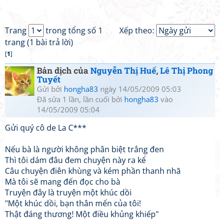
Trang
trong tổng số 1
Xếp theo:
trang (1 bài trả lời)
[
1
]
Bản dịch của
Nguyễn Thị Huế
,
Lê Thị Phong
Tuyết
Gửi bởi
hongha83
ngày 14/05/2009 05:03
Đã sửa 1 lần, lần cuối bởi
hongha83
vào
14/05/2009 05:04
Gửi quý cô de La C***
Nếu bà là người không phân biệt trắng đen
Thì tôi dám đâu đem chuyện này ra kể
Câu chuyện điên khùng và kém phần thanh nhã
Mà tôi sẽ mang đến đọc cho bà
Truyện đây là truyện một khúc dồi
"Một khúc dồi, bạn thân mến của tôi!
Thật đáng thương! Một điều khủng khiếp"