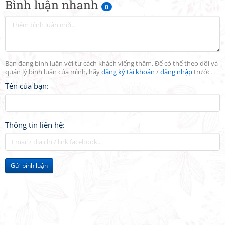
Bình luận nhanh
0
Bạn đang bình luận với tư cách khách viếng thăm. Để có thể theo dõi và
quản lý bình luận của mình, hãy
đăng ký tài khoản
/
đăng nhập
trước.
Tên của bạn:
Thông tin liên hệ:
Gửi bình luận