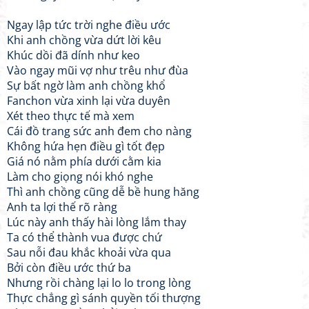
Ngay lập tức trời nghe điều ước
Khi anh chồng vừa dứt lời kêu
Khúc dồi đã dính như keo
Vào ngay mũi vợ như trêu như đùa
Sự bất ngờ làm anh chồng khổ
Fanchon vừa xinh lại vừa duyên
Xét theo thực tế mà xem
Cái đồ trang sức anh đem cho nàng
Không hứa hẹn điều gì tốt đẹp
Giá nó nằm phía dưới cằm kia
Làm cho giọng nói khó nghe
Thì anh chồng cũng dễ bề hung hăng
Anh ta lợi thế rõ ràng
Lúc này anh thấy hài lòng lắm thay
Ta có thể thành vua được chứ
Sau nỗi đau khắc khoải vừa qua
Bởi còn điều ước thứ ba
Nhưng rồi chàng lại lo lo trong lòng
Thực chẳng gì sánh quyền tối thượng