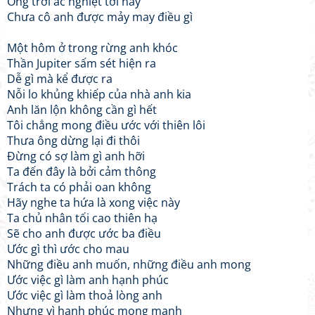
Ông trời ác nghiệt tới nay
Chưa cô anh được mảy may điều gì
Một hôm ở trong rừng anh khóc
Thần Jupiter sấm sét hiện ra
Dễ gì mà kể được ra
Nỗi lo khủng khiếp của nhà anh kia
Anh lăn lộn không cần gì hết
Tôi chẳng mong điều ước với thiên lôi
Thưa ông dừng lại đi thôi
Đừng có sợ làm gì anh hỡi
Ta đến đây là bởi cảm thông
Trách ta có phải oan không
Hãy nghe ta hứa là xong việc này
Ta chủ nhân tối cao thiên hạ
Sẽ cho anh được ước ba điều
Ước gì thì ước cho mau
Những điều anh muốn, những điều anh mong
Ước việc gì làm anh hạnh phúc
Ước việc gì làm thoả lòng anh
Nhưng vì hạnh phúc mong manh