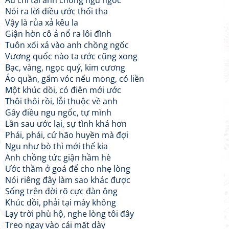
Âu chỉ tại anh chồng ngu ngốc
Nói ra lời điều ước thối tha
Vậy là rủa xả kêu la
Giận hờn cô ả nổ ra lôi đình
Tuôn xối xả vào anh chồng ngốc
Vương quốc nào ta ước cũng xong
Bạc, vàng, ngọc quý, kim cương
Áo quần, gấm vóc nếu mong, có liền
Một khúc dồi, có điên mới ước
Thôi thôi rồi, lỗi thuộc về anh
Gây điều ngu ngốc, tự mình
Lần sau ước lại, sự tình khá hơn
Phải, phải, cứ hão huyền mà đợi
Ngu như bò thì mới thế kia
Anh chồng tức giận hầm hè
Ước thầm ở goá để cho nhẹ lòng
Nói riêng đây làm sao khác được
Sống trên đời rõ cực đàn ông
Khúc dồi, phải tại mày không
Lạy trời phù hộ, nghe lòng tôi đây
Treo ngay vào cái mặt dày