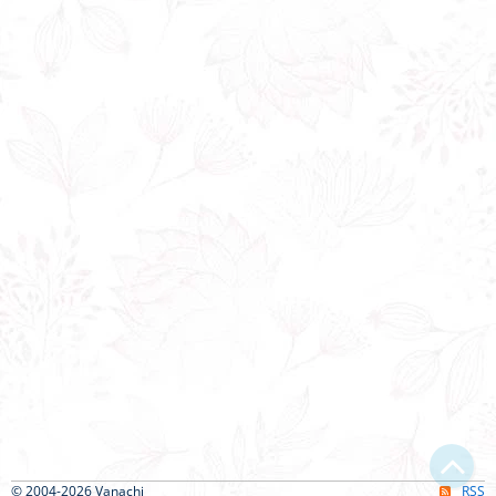
Bạn bị lạc trong Thi Viện vì có nội dung quá đồ sộ?
Chỉ dẫn làm quen
Xem sau
© 2004-2026 Vanachi
RSS