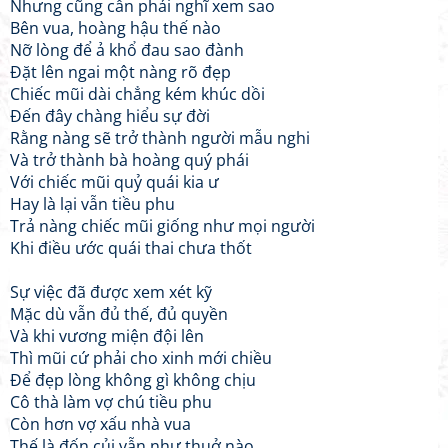
Nhưng cũng cần phải nghĩ xem sao
Bên vua, hoàng hậu thế nào
Nỡ lòng để ả khổ đau sao đành
Đặt lên ngai một nàng rõ đẹp
Chiếc mũi dài chẳng kém khúc dồi
Đến đây chàng hiểu sự đời
Rằng nàng sẽ trở thành người mẫu nghi
Và trở thành bà hoàng quý phái
Với chiếc mũi quỷ quái kia ư
Hay là lại vẫn tiều phu
Trả nàng chiếc mũi giống như mọi người
Khi điều ước quái thai chưa thốt
Sự việc đã được xem xét kỹ
Mặc dù vẫn đủ thế, đủ quyền
Và khi vương miện đội lên
Thì mũi cứ phải cho xinh mới chiều
Để đẹp lòng không gì không chịu
Cô thà làm vợ chú tiều phu
Còn hơn vợ xấu nhà vua
Thế là đốn củi vẫn như thuở nào