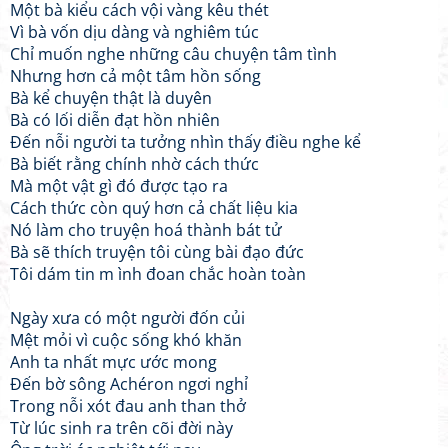
Một bà kiểu cách vội vàng kêu thét
Vì bà vốn dịu dàng và nghiêm túc
Chỉ muốn nghe những câu chuyện tâm tình
Nhưng hơn cả một tâm hồn sống
Bà kể chuyện thật là duyên
Bà có lối diễn đạt hồn nhiên
Đến nỗi người ta tưởng nhìn thấy điều nghe kể
Bà biết rằng chính nhờ cách thức
Mà một vật gì đó được tạo ra
Cách thức còn quý hơn cả chất liệu kia
Nó làm cho truyện hoá thành bát tử
Bà sẽ thích truyện tôi cùng bài đạo đức
Tôi dám tin m ình đoan chắc hoàn toàn
Ngày xưa có một người đốn củi
Mệt mỏi vì cuộc sống khó khăn
Anh ta nhất mực ước mong
Đến bờ sông Achéron ngơi nghỉ
Trong nỗi xót đau anh than thở
Từ lúc sinh ra trên cõi đời này