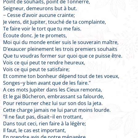
Point de souhaits, point de Tonnerre,
Seigneur, demeurons but à but.
− Cesse d’avoir aucune crainte;
Je viens, dit Jupiter, touché de ta complainte,
Te faire voir le tort que tu me fais.
Écoute donc. Je te promets,
Moi qui du monde entier suis le souverain maître,
D’exaucer pleinement les trois premiers souhaits
Que tu voudras former sur quoi que ce puisse être.
Vois ce qui peut te rendre heureux,
Vois ce qui peut te satisfaire;
Et comme ton bonheur dépend tout de tes voeux,
Songes−y bien avant que de les faire."
A ces mots Jupiter dans les Cieux remonta,
Et le gai Bûcheron, embrassant sa falourde,
Pour retourner chez lui sur son dos la jeta.
Cette charge jamais ne lui parut moins lourde.
"Il ne faut pas, disait−il en trottant,
Dans tout ceci, rien faire à la légère;
Il faut, le cas est important,
En prendre avis de notre ménagère.