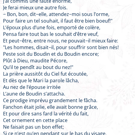
J’ai commis une faute énorme,
Je ferai mieux une autre fois.
− Bon, bon, dit−elle, attendez−moi sous l’orme,
Pour faire un tel souhait, il faut être bien boeuf!"
L’époux plus d’une fois, emporté de colère,
Pensa faire tout bas le souhait d’être veuf,
Et peut−être, entre nous, ne pouvait−il mieux faire:
"Les hommes, disait−il, pour souffrir sont bien nés!
Peste soit du Boudin et du Boudin encore;
Plût à Dieu, maudite Pécore,
Qu’il te pendît au bout du nez!"
La prière aussitôt du Ciel fut écoutée,
Et dès que le Mari la parole lâcha,
Au nez de l’épouse irritée
L’aune de Boudin s’attacha.
Ce prodige imprévu grandement le fâcha.
Fanchon était jolie, elle avait bonne grâce,
Et pour dire sans fard la vérité du fait,
Cet ornement en cette place
Ne faisait pas un bon effet;
Si ce n’est qu’en pendant sur le bas du visage,