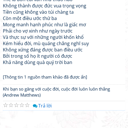
Không thành được đức vua trọng vọng
Tiền cũng không vào túi chàng ta
Còn một điều ước thứ ba
Mong manh hạnh phúc như là giấc mơ
Phải cho vợ xinh như ngày trước
Và thực sự với những người khốn khổ
Kém hiểu đời, mù quáng chẳng nghĩ suy
Không xứng đáng được ban điều ước
Bởi trong số họ ít người có được
Khả năng dùng quà quý trời ban
[Thông tin 1 nguồn tham khảo đã được ẩn]
Khi bạn so găng với cuộc đời, cuộc đời luôn luôn thắng
(Andrew Matthews)
☆
☆
☆
☆
☆
Trả lời