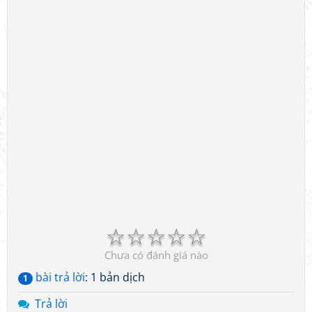
☆
☆
☆
☆
☆
Chưa có đánh giá nào
bài trả lời
: 1 bản dịch
1
Trả lời