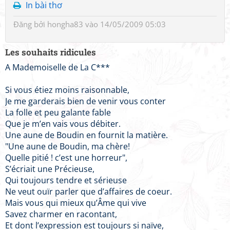
In bài thơ
Đăng bởi
hongha83
vào 14/05/2009 05:03
Les souhaits ridicules
A Mademoiselle de La C***
Si vous étiez moins raisonnable,
Je me garderais bien de venir vous conter
La folle et peu galante fable
Que je m’en vais vous débiter.
Une aune de Boudin en fournit la matière.
"Une aune de Boudin, ma chère!
Quelle pitié ! c’est une horreur",
S’écriait une Précieuse,
Qui toujours tendre et sérieuse
Ne veut ouïr parler que d’affaires de coeur.
Mais vous qui mieux qu’Âme qui vive
Savez charmer en racontant,
Et dont l’expression est toujours si naïve,