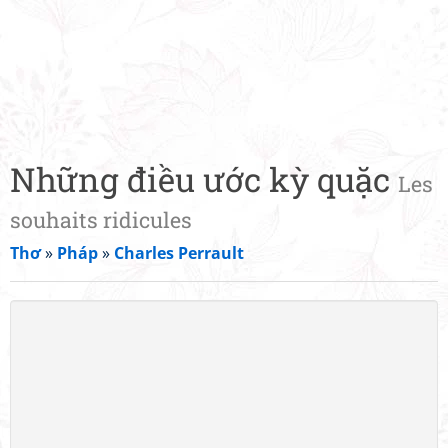
Những điều ước kỳ quặc
Les
souhaits ridicules
Thơ
»
Pháp
»
Charles Perrault