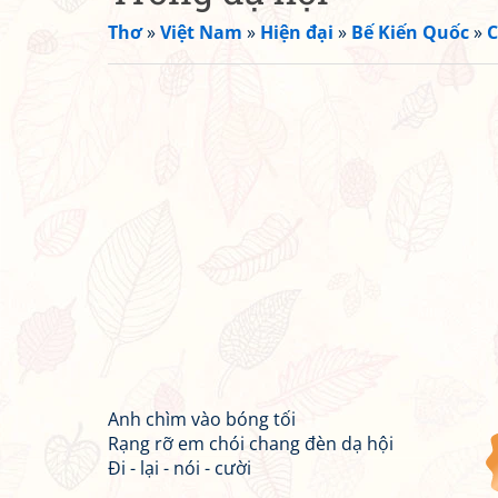
Thơ
»
Việt Nam
»
Hiện đại
»
Bế Kiến Quốc
»
C
Anh chìm vào bóng tối
Rạng rỡ em chói chang đèn dạ hội
Đi - lại - nói - cười