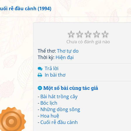
uối rễ đầu cành (1994)
☆
☆
☆
☆
☆
Chưa có đánh giá nào
Thể thơ:
Thơ tự do
Thời kỳ:
Hiện đại
Trả lời
In bài thơ
Một số bài cùng tác giả
-
Bài hát trồng cây
-
Bóc lịch
-
Những dòng sông
-
Hoa huệ
-
Cuối rễ đầu cành