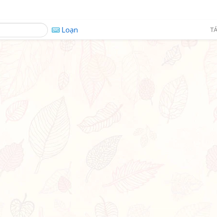
Loạn
TÁ