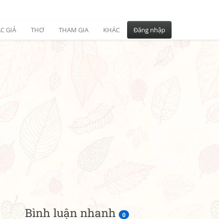
C GIẢ
THƠ
THAM GIA
KHÁC
Đăng nhập
Bình luận nhanh
0