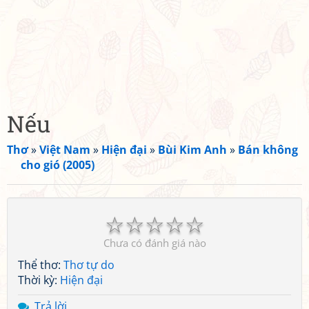
Nếu
Thơ
»
Việt Nam
»
Hiện đại
»
Bùi Kim Anh
»
Bán không
cho gió (2005)
☆
☆
☆
☆
☆
Chưa có đánh giá nào
Thể thơ:
Thơ tự do
Thời kỳ:
Hiện đại
Trả lời