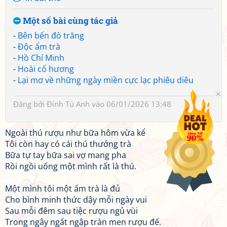
Một số bài cùng tác giả
-
Bên bến đò trăng
-
Độc ẩm trà
-
Hồ Chí Minh
-
Hoài cố hương
-
Lại mơ về những ngày miền cực lạc phiêu diêu
Đăng bởi
Đinh Tú Anh
vào 06/01/2026 13:48
Ngoài thú rượu như bữa hôm vừa kể
Tôi còn hay có cái thú thưởng trà
Bữa tự tay bữa sai vợ mang pha
Rồi ngồi uống một mình rất là thú.
Một mình tôi một ấm trà là đủ
Cho bình minh thức dậy mỗi ngày vui
Sau mỗi đêm sau tiệc rượu ngủ vùi
Trong ngây ngất ngập tràn men rượu đế.