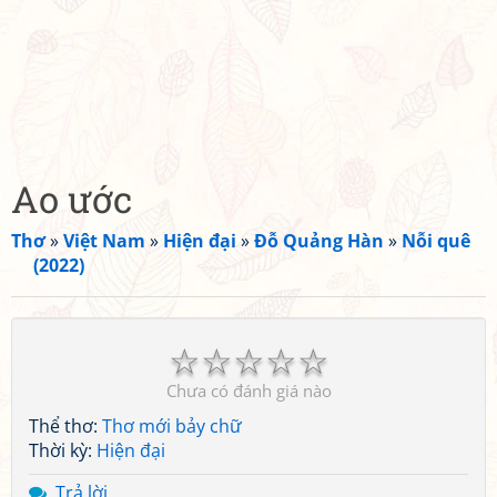
Ao ước
Thơ
»
Việt Nam
»
Hiện đại
»
Đỗ Quảng Hàn
»
Nỗi quê
(2022)
☆
☆
☆
☆
☆
Chưa có đánh giá nào
Thể thơ:
Thơ mới bảy chữ
Thời kỳ:
Hiện đại
Trả lời