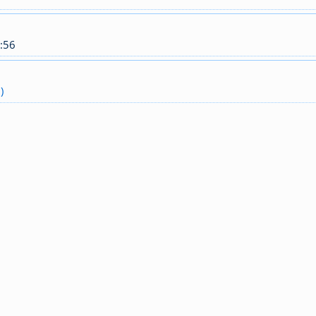
:56
)