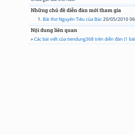
Những chủ đề diễn đàn mới tham gia
Bài thơ Nguyên Tiêu của Bác
20/05/2010 06
Nội dung liên quan
»
Các bài viết của tiendung368 trên diễn đàn (1 bài