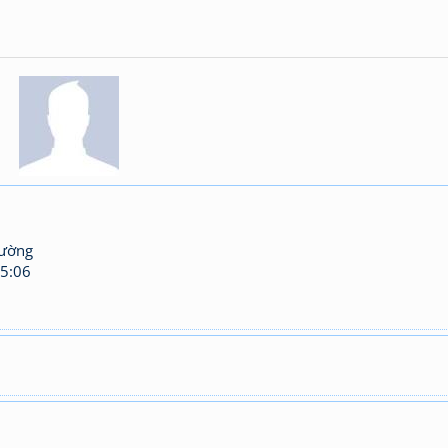
hường
5:06