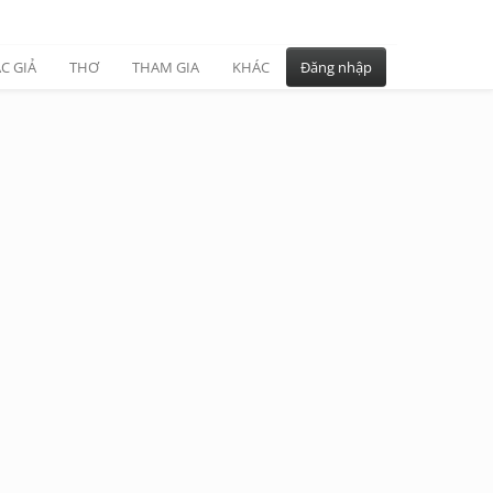
C GIẢ
THƠ
THAM GIA
KHÁC
Đăng nhập