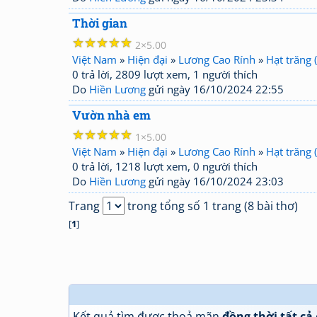
Thời gian
☆
☆
☆
☆
☆
2
5.00
Việt Nam
»
Hiện đại
»
Lương Cao Rính
»
Hạt trăng 
0 trả lời, 2809 lượt xem, 1 người thích
Do
Hiền Lương
gửi ngày 16/10/2024 22:55
Vườn nhà em
☆
☆
☆
☆
☆
1
5.00
Việt Nam
»
Hiện đại
»
Lương Cao Rính
»
Hạt trăng 
0 trả lời, 1218 lượt xem, 0 người thích
Do
Hiền Lương
gửi ngày 16/10/2024 23:03
Trang
trong tổng số 1 trang (8 bài thơ)
[
1
]
Kết quả tìm được thoả mãn
đồng thời tất cả