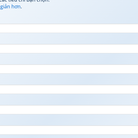
 giản hơn
.