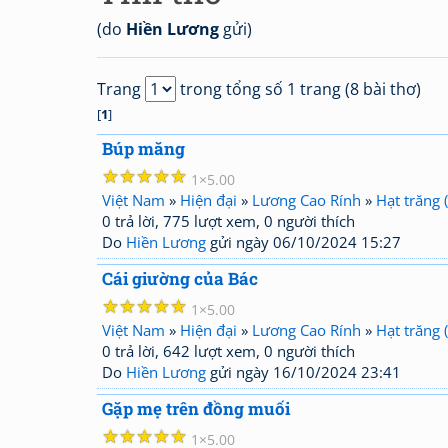
(do
Hiền Lương
gửi)
Trang
trong tổng số 1 trang (8 bài thơ)
[
1
]
Búp măng
☆
☆
☆
☆
☆
1
5.00
Việt Nam
»
Hiện đại
»
Lương Cao Rính
»
Hạt trăng 
0 trả lời, 775 lượt xem, 0 người thích
Do
Hiền Lương
gửi ngày 06/10/2024 15:27
Cái giường của Bác
☆
☆
☆
☆
☆
1
5.00
Việt Nam
»
Hiện đại
»
Lương Cao Rính
»
Hạt trăng 
0 trả lời, 642 lượt xem, 0 người thích
Do
Hiền Lương
gửi ngày 16/10/2024 23:41
Gặp mẹ trên đồng muối
☆
☆
☆
☆
☆
1
5.00