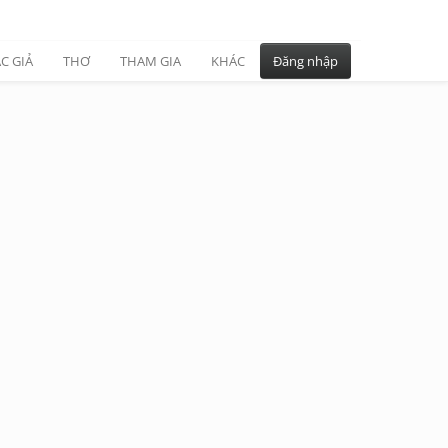
C GIẢ
THƠ
THAM GIA
KHÁC
Đăng nhập