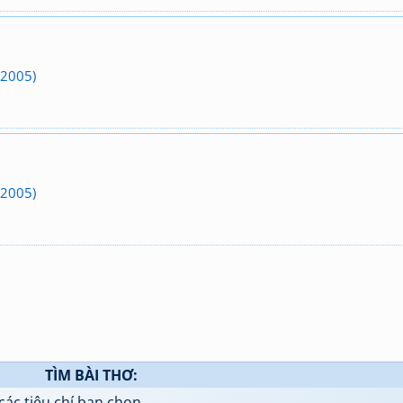
(2005)
(2005)
TÌM BÀI THƠ:
các tiêu chí bạn chọn.