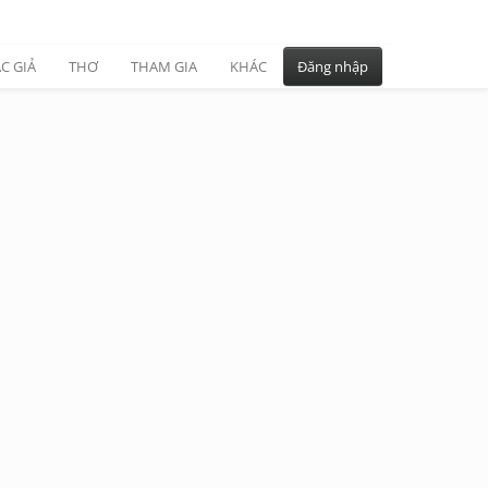
C GIẢ
THƠ
THAM GIA
KHÁC
Đăng nhập