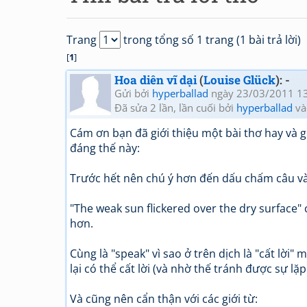
Trang
trong tổng số 1 trang (1 bài trả lời)
[
1
]
Hoa diên vĩ dại
(
Louise Glück
): -
Gửi bởi
hyperballad
ngày 23/03/2011 1
Đã sửa 2 lần, lần cuối bởi
hyperballad
và
Cám ơn bạn đã giới thiệu một bài thơ hay và g
đáng thế này:
Trước hết nên chú ý hơn đến dấu chấm câu và
"The weak sun flickered over the dry surface"
hơn.
Cùng là "speak" vì sao ở trên dịch là "cất lời
lại có thể cất lời (và nhờ thế tránh được sự lặp 
Và cũng nên cẩn thận với các giới từ: