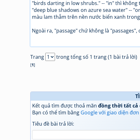
"birds darting in low shrubs." -- "in" thì không 
"deep blue shadows on azure sea water" -- "on"
màu lam thẫm trên nền nước biển xanh trong
Ngoài ra, "passage" chứ không là "passages", ch
Trang
trong tổng số 1 trang (1 bài trả lời)
[
1
]
T
Kết quả tìm được thoả mãn
đồng thời tất cả
Bạn có thể tìm bằng
Google với giao diện đơn
Tiêu đề bài trả lời: