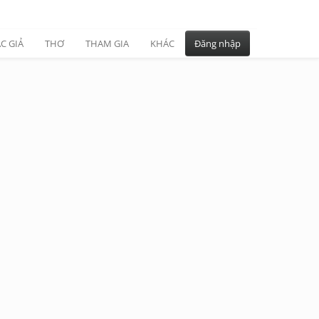
C GIẢ
THƠ
THAM GIA
KHÁC
Đăng nhập