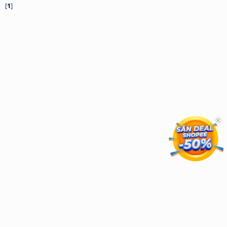
[
1
]