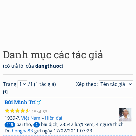
Danh mục các tác giả
(có trả lời của
dangthuoc
)
Trang
/1 (1 tác giả)
Xếp theo:
[
1
]
Bùi Minh Trí
☆
☆
☆
☆
☆
15
4.33
1939-?,
Việt Nam
»
Hiện đại
bài thơ,
bài dịch, 23542 lượt xem, 4 người thích
115
2
Do
hongha83
gửi ngày 17/02/2011 07:23