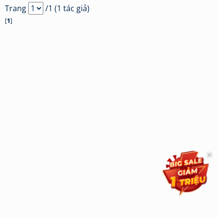
Trang
/1 (1 tác giả)
[
1
]