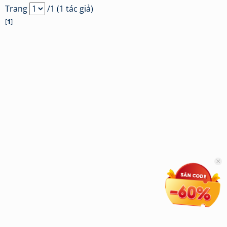
Trang
/1 (1 tác giả)
[
1
]