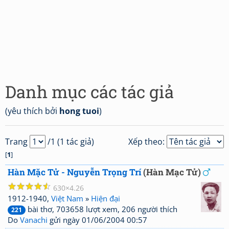
Danh mục các tác giả
(yêu thích bởi
hong tuoi
)
Trang
/1 (1 tác giả)
Xếp theo:
[
1
]
Hàn Mặc Tử - Nguyễn Trọng Trí
(Hàn Mạc Tử)
☆
☆
☆
☆
☆
630
4.26
1912-1940,
Việt Nam
»
Hiện đại
bài thơ, 703658 lượt xem, 206 người thích
221
Do
Vanachi
gửi ngày 01/06/2004 00:57