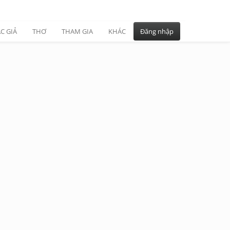
C GIẢ
THƠ
THAM GIA
KHÁC
Đăng nhập