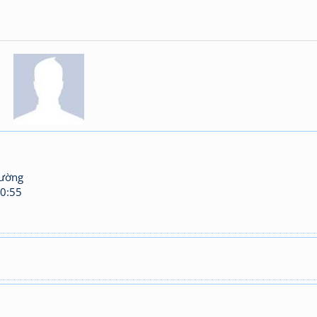
hường
0:55