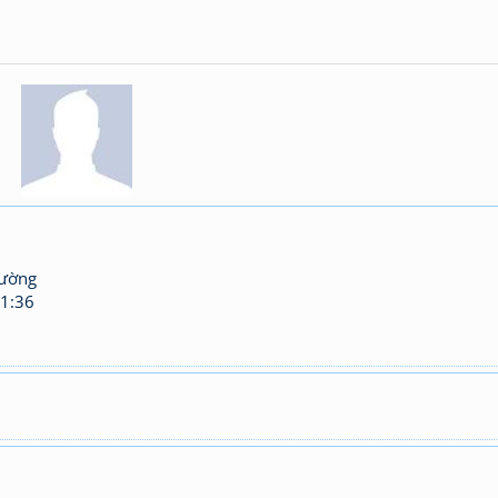
hường
1:36