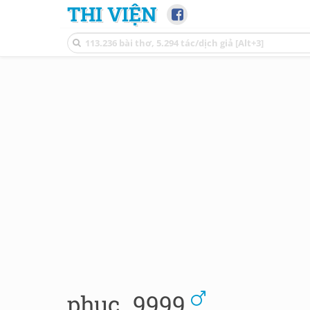
THI VIỆN
phuc_9999