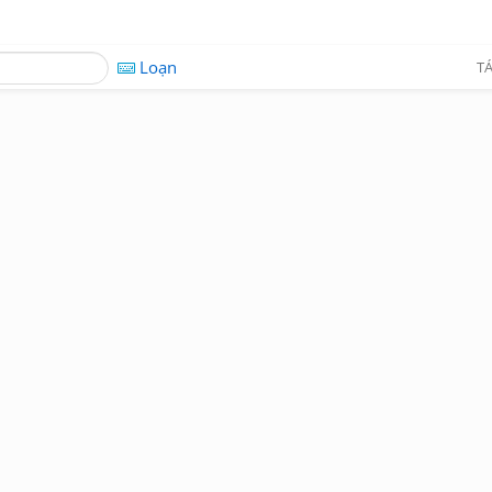
Loạn
TÁ