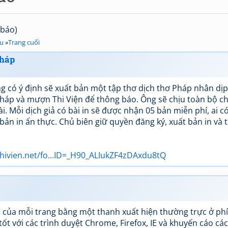
 báo)
au
»
Trang cuối
Pháp
g có ý định sẽ xuất bản một tập thơ dịch thơ Pháp nhân dịp
háp và mượn Thi Viện để thông báo. Ông sẽ chịu toàn bộ ch
i. Mỗi dịch giả có bài in sẽ được nhận 05 bản miễn phí, ai c
bản in ấn thực. Chủ biên giữ quyền đăng ký, xuất bản in và t
thivien.net/fo...ID=_H90_ALIukZF4zDAxdu8tQ
ầu của mỗi trang bằng một thanh xuất hiện thường trực ở ph
tốt với các trình duyệt Chrome, Firefox, IE và khuyến cáo cá