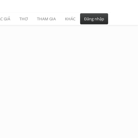
C GIẢ
THƠ
THAM GIA
KHÁC
Đăng nhập