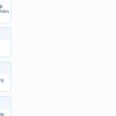
g.
 thêm
lý.
19h