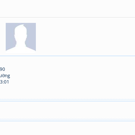
n90
hường
3:01