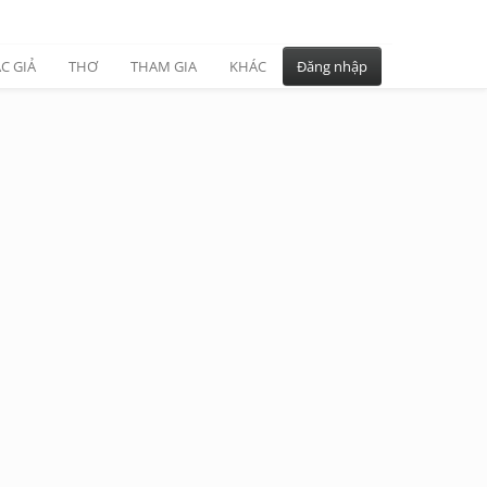
C GIẢ
THƠ
THAM GIA
KHÁC
Đăng nhập