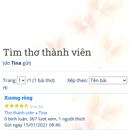
Tìm thơ thành viên
(do
Tina
gửi)
Trang
/1 (1 bài thơ)
Xếp theo:
[
1
]
Xuơng rồng
☆
☆
☆
☆
☆
2
4.50
Thơ thành viên
»
Tina
0 bình luận, 367 lượt xem, 1 người thích
Gửi ngày 15/01/2021 08:46