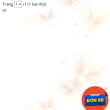
Trang
/1 (1 bài thơ)
[
1
]