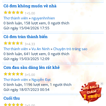
Cô đơn không muốn về nhà
☆
☆
☆
☆
☆
1
5.00
Thơ thành viên
»
nguyenhnhien
0 bình luận, 158 lượt xem, 0 người thích
Gửi ngày 15/04/2026 17:55
Cô đơn tràn thành biển
☆
☆
☆
☆
☆
3
4.33
Thơ thành viên
»
Vu An Ninh
»
Chuyện trò trăng sao
0 bình luận, 641 lượt xem, 0 người thích
Gửi ngày 15/03/2025 12:09
Cơn đau sầu dâng lên rất khẽ
☆
☆
☆
☆
☆
3
5.00
Thơ thành viên
»
Nguyễn Đạt
0 bình luận, 1196 lượt xem, 1 người thích
Gửi ngày 18/07/2023 00:54
Cuối thu
☆
☆
☆
☆
☆
2
5.00