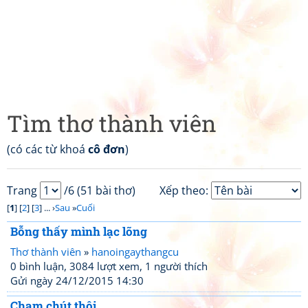
Tìm thơ thành viên
(có các từ khoá
cô đơn
)
Trang
/6 (51 bài thơ)
Xếp theo:
[
1
] [
2
] [
3
] ... ›
Sau
»
Cuối
Bỗng thấy mình lạc lõng
Thơ thành viên
»
hanoingaythangcu
0 bình luận, 3084 lượt xem, 1 người thích
Gửi ngày 24/12/2015 14:30
Chạm chút thôi