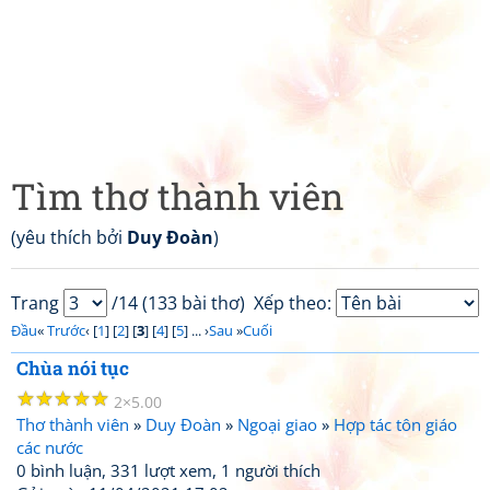
Tìm thơ thành viên
(yêu thích bởi
Duy Đoàn
)
Trang
/14 (133 bài thơ)
Xếp theo:
Đầu
«
Trước
‹ [
1
] [
2
] [
3
] [
4
] [
5
] ... ›
Sau
»
Cuối
Chùa nói tục
☆
☆
☆
☆
☆
2
5.00
Thơ thành viên
»
Duy Đoàn
»
Ngoại giao
»
Hợp tác tôn giáo
các nước
0 bình luận, 331 lượt xem, 1 người thích