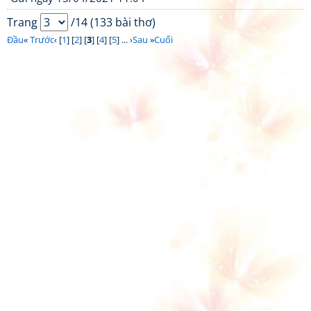
Trang
/14 (133 bài thơ)
Đầu
«
Trước
‹ [
1
] [
2
] [
3
] [
4
] [
5
] ... ›
Sau
»
Cuối