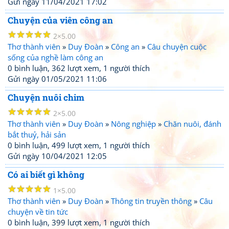
Gửi ngày 11/04/2021 17:02
Chuyện của viên công an
☆
☆
☆
☆
☆
2
5.00
Thơ thành viên
»
Duy Đoàn
»
Công an
»
Câu chuyện cuộc
sống của nghề làm công an
0 bình luận, 362 lượt xem, 1 người thích
Gửi ngày 01/05/2021 11:06
Chuyện nuôi chim
☆
☆
☆
☆
☆
2
5.00
Thơ thành viên
»
Duy Đoàn
»
Nông nghiệp
»
Chăn nuôi, đánh
bắt thuỷ, hải sản
0 bình luận, 499 lượt xem, 1 người thích
Gửi ngày 10/04/2021 12:05
Có ai biết gì không
☆
☆
☆
☆
☆
1
5.00
Thơ thành viên
»
Duy Đoàn
»
Thông tin truyền thông
»
Câu
chuyện về tin tức
0 bình luận, 399 lượt xem, 1 người thích