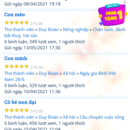
Gửi ngày 08/04/2021 19:18
Con mèo
☆
☆
☆
☆
☆
2
5.00
Thơ thành viên
»
Duy Đoàn
»
Nông nghiệp
»
Chăn nuôi, đánh
bắt thuỷ, hải sản
0 bình luận, 349 lượt xem, 1 người thích
Gửi ngày 13/05/2021 17:30
Con mình
☆
☆
☆
☆
☆
2
5.00
Thơ thành viên
»
Duy Đoàn
»
Xã hội
»
Ngày gia đình Việt
Nam 28/6
0 bình luận, 329 lượt xem, 1 người thích
Gửi ngày 10/04/2021 11:36
Cô bé non dại
☆
☆
☆
☆
☆
3
5.00
Thơ thành viên
»
Duy Đoàn
»
Xã hội
»
Câu chuyện cuộc sống
0 bình luận, 456 lượt xem, 1 người thích
Gửi ngày 15/04/2021 11:04