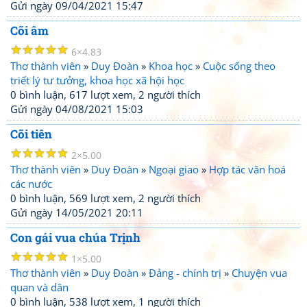
Gửi ngày 09/04/2021 15:47
Cõi âm
☆
☆
☆
☆
☆
6
4.83
Thơ thành viên
»
Duy Đoàn
»
Khoa học
»
Cuộc sống theo
triết lý tư tưởng, khoa học xã hội học
0 bình luận, 617 lượt xem, 2 người thích
Gửi ngày 04/08/2021 15:03
Cõi tiên
☆
☆
☆
☆
☆
2
5.00
Thơ thành viên
»
Duy Đoàn
»
Ngoại giao
»
Hợp tác văn hoá
các nước
0 bình luận, 569 lượt xem, 2 người thích
Gửi ngày 14/05/2021 20:11
Con gái vua chúa Trịnh
☆
☆
☆
☆
☆
1
5.00
Thơ thành viên
»
Duy Đoàn
»
Đảng - chính trị
»
Chuyện vua
quan và dân
0 bình luận, 538 lượt xem, 1 người thích