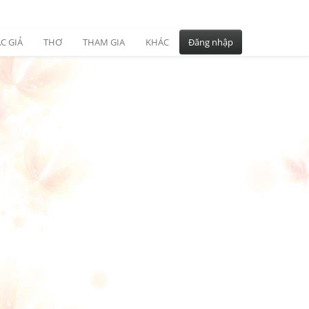
C GIẢ
THƠ
THAM GIA
KHÁC
Đăng nhập