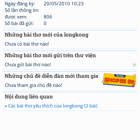
Ngày đăng ký:
20/05/2010 10:23
Số lần thông tin
được xem:
806
Số bài đã gửi:
0
Những bài thơ mới của longkong
Chưa có bài thơ nào!
Những bài thơ mới gửi trên thư viện
Chưa gửi bài thơ nào!
Những chủ đề diễn đàn mới tham gia
Chưa tham gia chủ đề nào!
Nội dung liên quan
»
Các bài thơ yêu thích của longkong (3 bài)