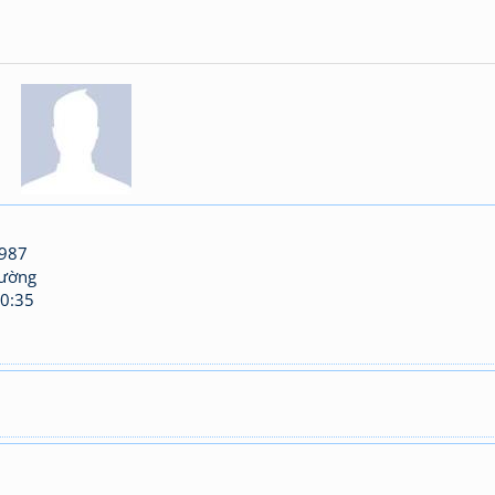
987
hường
0:35