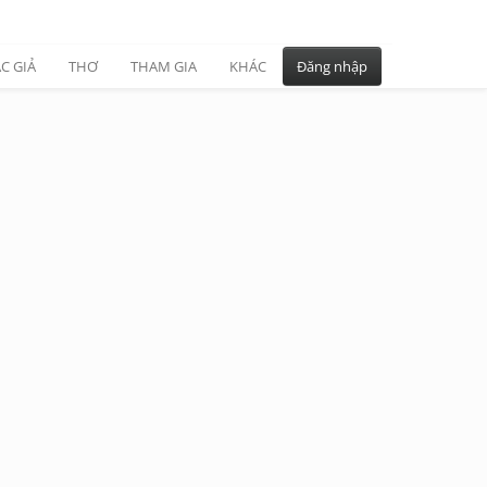
C GIẢ
THƠ
THAM GIA
KHÁC
Đăng nhập