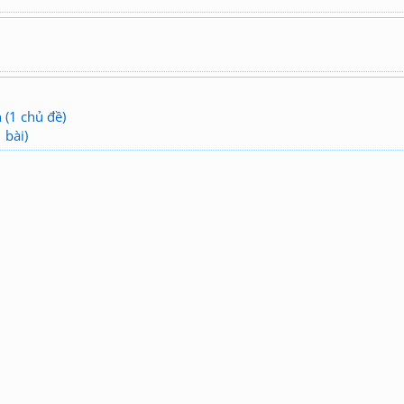
(1 chủ đề)
 bài)