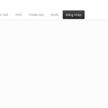
C GIẢ
THƠ
THAM GIA
KHÁC
Đăng nhập