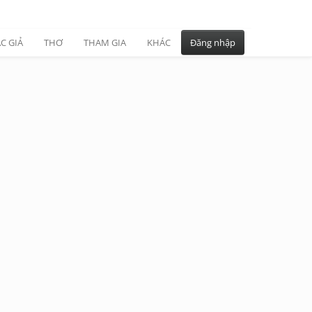
C GIẢ
THƠ
THAM GIA
KHÁC
Đăng nhập