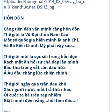
HỖN ĐỘN
Càng tiến đến văn minh càng hỗn độn
Thế giới là Vũ Đại thủa Nam Cao
Một số quốc gia hiện mình là anh Chí...
Và Bá Kiến là anh Mỹ phải vậy sao...
Thế giới mới là sục sôi trong hỗn độn
Rạch mặt ăn hôi tự chà đạp lên mình
Bầu thu trong vắt còn đâu nữa
Á Âu đâu chẳng lửa chiến chinh...
Thế giới ngày qua tràn đau khổ
Xác người nước mắt trả thù nhau
Ôi cuộc ta bà tràn tạp nhiễm
Giật mình đêm vắng...hỏi tâm đâu...!
lnp