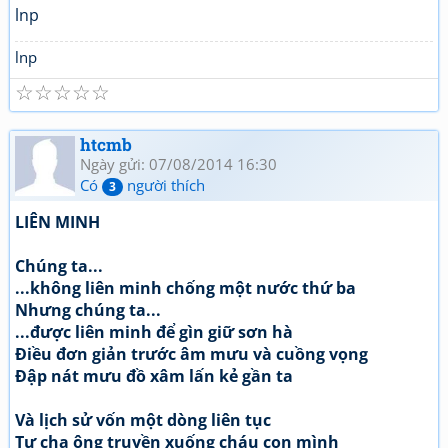
lnp
lnp
☆
☆
☆
☆
☆
htcmb
Ngày gửi: 07/08/2014 16:30
Có
người thích
3
LIÊN MINH
Chúng ta...
...không liên minh chống một nước thứ ba
Nhưng chúng ta...
...được liên minh để gìn giữ sơn hà
Điều đơn giản trước âm mưu và cuồng vọng
Đập nát mưu đồ xâm lấn kẻ gần ta
Và lịch sử vốn một dòng liên tục
Tự cha ông truyền xuống cháu con mình