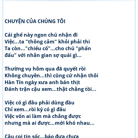
CHUYỆN CỦA CHÚNG TÔI
Cái ghế này ngon chú nhận đi
Việc...ta "thông cảm" khỏi phải thi
Ta còn..."chiếu cố"...cho chú "phấn
đấu" với nhân gian sợ quái gì...
Thường vụ hôm qua đã quyết rồi
Không chuyên...thì cũng cứ nhận thôi
Hàn Tín ngày xưa anh bán thịt
Đánh trận cậu xem...thật chẳng tồi...
Việc có gì đâu phải dùng đầu
Chỉ xem...rồi ký có gì đâu
Việc vốn ai làm mà chẳng được
nhưng mà ai được...mới khó nhau...
Cậu coi tin sốc...báo đưa chưa