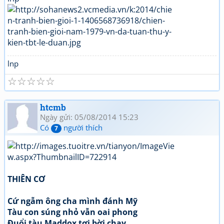
lnp
☆
☆
☆
☆
☆
htcmb
Ngày gửi: 05/08/2014 15:23
Có
người thích
7
THIÊN CƠ
Cứ ngẫm ông cha mình đánh Mỹ
Tàu con súng nhỏ vẫn oai phong
Đuổi tàu Maddox tơi bời chạy