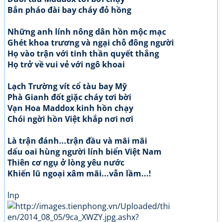
Bắn pháo đài bay cháy đỏ hồng
Những anh lính nông dân hồn mộc mạc
Ghét khoa trương và ngại chỗ đông người
Họ vào trận với tinh thần quyết thắng
Họ trở về vui vẻ với ngô khoai
Lạch Trường vít cổ tàu bay Mỹ
Phà Gianh đốt giặc cháy tơi bời
Vạn Hoa Maddox kinh hồn chạy
Chói ngời hồn Việt khắp nơi nơi
Là trận đánh...trận đầu và mãi mãi
dấu oai hùng người lính biển Việt Nam
Thiên cơ ngụ ở lòng yêu nước
Khiến lũ ngoại xâm mãi...vẫn lầm...!
lnp