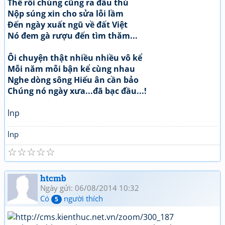
Thế rồi chúng cũng ra đầu thú
Nộp súng xin cho sửa lỗi lầm
Đến ngày xuất ngũ về đất Việt
Nó đem gà rượu đến tìm thăm...
Ôi chuyện thật nhiều nhiều vô kể
Mỗi năm mỗi bận kể cùng nhau
Nghe dòng sông Hiếu ân cần bảo
Chúng nó ngày xưa...đã bạc đầu...!
lnp
lnp
☆
☆
☆
☆
☆
htcmb
Ngày gửi: 06/08/2014 10:32
Có
người thích
5