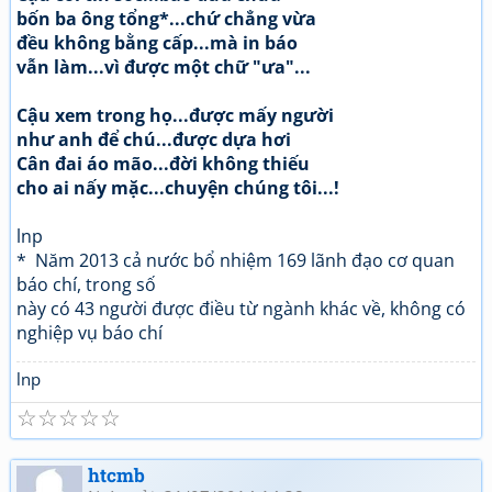
bốn ba ông tổng*...chứ chẳng vừa
đều không bằng cấp...mà in báo
vẫn làm...vì được một chữ "ưa"...
Cậu xem trong họ...được mấy người
như anh để chú...được dựa hơi
Cân đai áo mão...đời không thiếu
cho ai nấy mặc...chuyện chúng tôi...!
lnp
* Năm 2013 cả nước bổ nhiệm 169 lãnh đạo cơ quan
báo chí, trong số
này có 43 người được điều từ ngành khác về, không có
nghiệp vụ báo chí
lnp
☆
☆
☆
☆
☆
htcmb