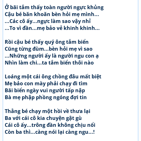
Ở bãi tắm thấy toàn người ngực khủng
Cậu bé băn khoăn bèn hỏi mẹ mình...
...Các cô ấy...ngực làm sao vậy nhỉ
...To vì đần...mẹ bảo vẻ khinh khinh...
Rồi cậu bé thấy quý ông tắm biển
Cũng từng đùm...bèn hỏi mẹ vì sao
...Những người ấy là người ngu con ạ
Nhìn làm chi...ta tắm biển thôi nào
Loáng một cái ông chồng đâu mất biệt
Mẹ bảo con mày phải chạy đi tìm
Bãi biển ngày vui người tấp nập
Bà mẹ phập phồng ngóng đợi tin
Thằng bé chạy một hồi về thưa lại
Ba với cái cô kia chuyện gật gù
Cái cô ấy...trông đần không chịu nổi
Còn ba thì...càng nói lại càng ngu...!