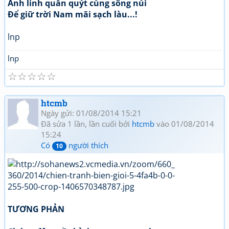
Anh linh quấn quýt cùng sông núi
Để giữ trời Nam mãi sạch làu...!
lnp
lnp
☆
☆
☆
☆
☆
htcmb
Ngày gửi: 01/08/2014 15:21
Đã sửa 1 lần, lần cuối bởi
htcmb
vào 01/08/2014
15:24
Có
người thích
10
TƯƠNG PHẢN