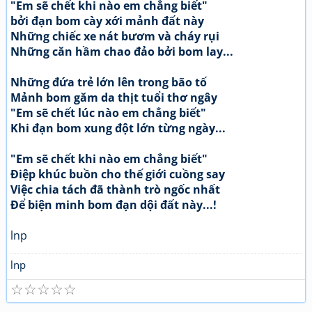
"Em sẽ chết khi nào em chẳng biết"
bởi đạn bom cày xới mảnh đất này
Những chiếc xe nát bươm và cháy rụi
Những căn hầm chao đảo bởi bom lay...
Những đứa trẻ lớn lên trong bão tố
Mảnh bom găm da thịt tuổi thơ ngây
"Em sẽ chết lúc nào em chẳng biết"
Khi đạn bom xung đột lớn từng ngày...
"Em sẽ chết khi nào em chẳng biết"
Điệp khúc buồn cho thế giới cuồng say
Việc chia tách đã thành trò ngốc nhất
Để biện minh bom đạn dội đất này...!
lnp
lnp
☆
☆
☆
☆
☆