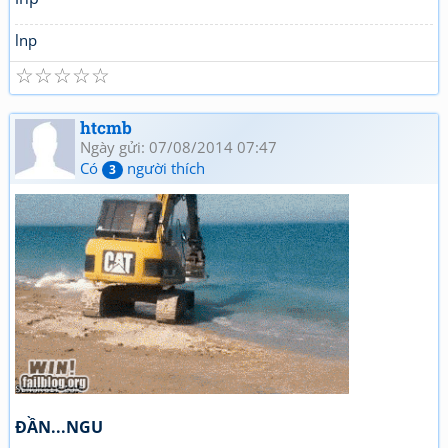
lnp
☆
☆
☆
☆
☆
htcmb
Ngày gửi: 07/08/2014 07:47
Có
người thích
3
ĐẦN...NGU