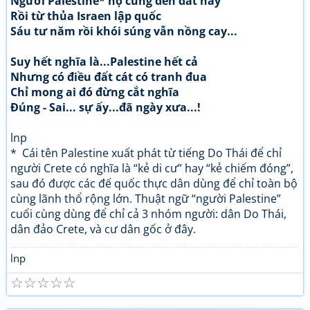
Người Palestine* họ cũng đến đất này
Rồi từ thủa Israen lập quốc
Sáu tư năm rồi khói súng vẫn nồng cay...
Suy hết nghĩa là...Palestine hết cả
Nhưng có điều đất cát có tranh đua
Chỉ mong ai đó đừng cắt nghĩa
Đúng - Sai... sự ấy...đã ngày xưa...!
lnp
* Cái tên Palestine xuất phát từ tiếng Do Thái để chỉ
người Crete có nghĩa là “kẻ di cư” hay “kẻ chiếm đóng”,
sau đó được các đế quốc thực dân dùng để chỉ toàn bộ
cùng lãnh thổ rộng lớn. Thuật ngữ “người Palestine”
cuối cùng dùng để chỉ cả 3 nhóm người: dân Do Thái,
dân đảo Crete, và cư dân gốc ở đây.
lnp
☆
☆
☆
☆
☆