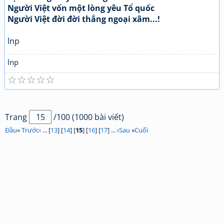
Người Việt vốn một lòng yêu Tổ quốc
Người Việt đời đời thắng ngoại xâm...!
lnp
lnp
☆
☆
☆
☆
☆
Trang
/100 (1000 bài viết)
Đầu
«
Trước
‹ ... [
13
] [
14
] [
15
] [
16
] [
17
] ... ›
Sau
»
Cuối