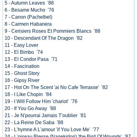
5 - Autumn Leaves '88
6 - Besame Mucho '76
7 - Canon (Pachelbel)
8 - Carmen Habanera
9 - Cerisiers Roses Et Pommiers Blancs '88
10 - Descendant Of The Dragon '82
11 - Easy Lover
12 - El Bimbo '74
13 - El Condor Pasa '71
14 - Fascination
15 - Ghost Story
16 - Gipsy River
17 - Hot On The Scent 'ai No Cafe Terrasse' '82
18 - I Like Chopin '84
19 - I Will Follow Him 'chariot' '76
20 - If You Go Away '88
21 - Je N'pourrai Jamais T'oublier '81
22 - La Reine De Saba '88
23 - L'hymne A L'amour 'if You Love Me' '77
24 - L'oiseau Blesse (Nagekidori) 'the Bird Of Wounds' '87