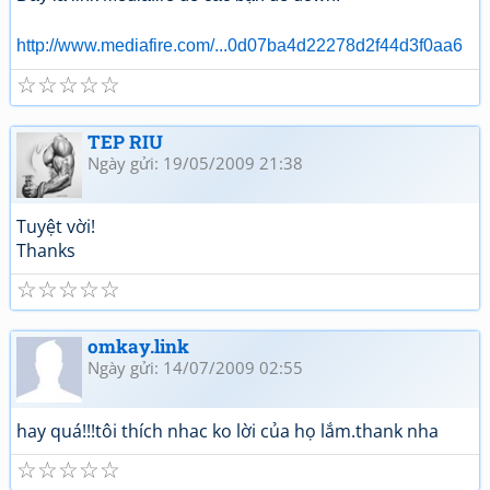
http://www.mediafire.com/...0d07ba4d22278d2f44d3f0aa6
☆
☆
☆
☆
☆
TEP RIU
Ngày gửi: 19/05/2009 21:38
Tuyệt vời!
Thanks
☆
☆
☆
☆
☆
omkay.link
Ngày gửi: 14/07/2009 02:55
hay quá!!!tôi thích nhac ko lời của họ lắm.thank nha
☆
☆
☆
☆
☆