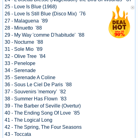
25 - Love Is Blue (1968)
26 - Love Is Still Blue (Disco Mix) '76
27 - Malaguena '89
28 - Minuetto '88
29 - My Way 'comme D'habitude' '88
30 - Nocturne '88
31 - Sole Mio '89
32 - Olive Tree '84
33 - Penelope
34 - Serenade
35 - Serenade A Coline
36 - Sous Le Ciel De Paris '88
37 - Souvenirs 'memory' '82
38 - Summer Has Flown '83
39 - The Barber of Seville (Overtur)
40 - The Ending Song Of Love '85
41 - The Logical Long
42 - The Spring, The Four Seasons
43 - Toccata