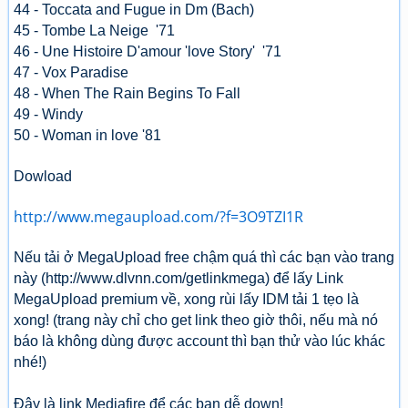
44 - Toccata and Fugue in Dm (Bach)
45 - Tombe La Neige '71
46 - Une Histoire D'amour 'love Story' '71
47 - Vox Paradise
48 - When The Rain Begins To Fall
49 - Windy
50 - Woman in love '81
Dowload
http://www.megaupload.com/?f=3O9TZI1R
Nếu tải ở MegaUpload free chậm quá thì các bạn vào trang
này (http://www.dlvnn.com/getlinkmega) để lấy Link
MegaUpload premium về, xong rùi lấy IDM tải 1 tẹo là
xong! (trang này chỉ cho get link theo giờ thôi, nếu mà nó
báo là không dùng được account thì bạn thử vào lúc khác
nhé!)
Đây là link Mediafire để các bạn dễ down!