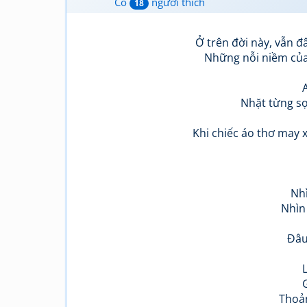
Có
người thích
18
Ở trên đời này, vẫn đ
Những nỗi niềm của
Nhặt từng sợi
Khi chiếc áo thơ may x
Nhì
Nhìn
Đâu
Thoản