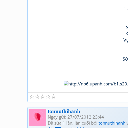
Tr
K
Vụ
Sớ
☆
☆
☆
☆
☆
tonnuthihanh
Ngày gửi: 27/07/2012 23:44
Đã sửa 1 lần, lần cuối bởi
tonnuthihanh
v