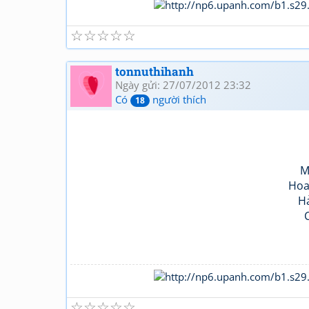
☆
☆
☆
☆
☆
tonnuthihanh
Ngày gửi: 27/07/2012 23:32
Có
người thích
18
M
Hoa
Hả
☆
☆
☆
☆
☆