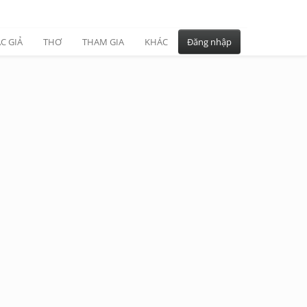
C GIẢ
THƠ
THAM GIA
KHÁC
Đăng nhập