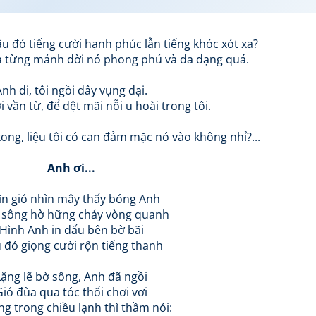
âu đó tiếng cười hạnh phúc lẫn tiếng khóc xót xa?
 từng mảnh đời nó phong phú và đa dạng quá.
Anh đi, tôi ngồi đây vụng dại.
 vần từ, để dệt mãi nỗi u hoài trong tôi.
ong, liệu tôi có can đảm mặc nó vào không nhỉ?...
Anh ơi...
n gió nhìn mây thấy bóng Anh
 sông hờ hững chảy vòng quanh
Hình Anh in dấu bên bờ bãi
 đó giọng cười rộn tiếng thanh
Lặng lẽ bờ sông, Anh đã ngồi
Gió đùa qua tóc thổi chơi vơi
g trong chiều lạnh thì thầm nói: