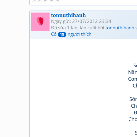
tonnuthihanh
Ngày gửi: 27/07/2012 23:34
Đã sửa 1 lần, lần cuối bởi
tonnuthihanh
v
Có
người thích
18
S
Nắn
Con
C
Sớ
Ch
Đ
Chơ