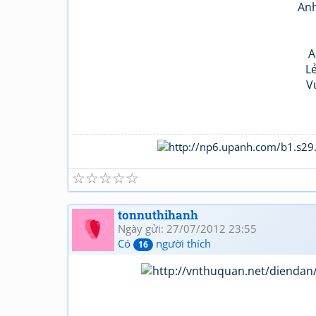
Anh
A
L
V
☆
☆
☆
☆
☆
tonnuthihanh
Ngày gửi: 27/07/2012 23:55
Có
người thích
16