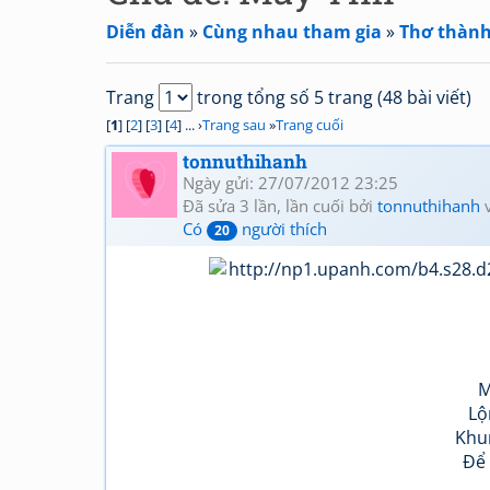
Diễn đàn
»
Cùng nhau tham gia
»
Thơ thành
Trang
trong tổng số 5 trang (48 bài viết)
[
1
] [
2
] [
3
] [
4
] ... ›
Trang sau
»
Trang cuối
tonnuthihanh
Ngày gửi: 27/07/2012 23:25
Đã sửa 3 lần, lần cuối bởi
tonnuthihanh
v
Có
người thích
20
M
Lộ
Khun
Để 