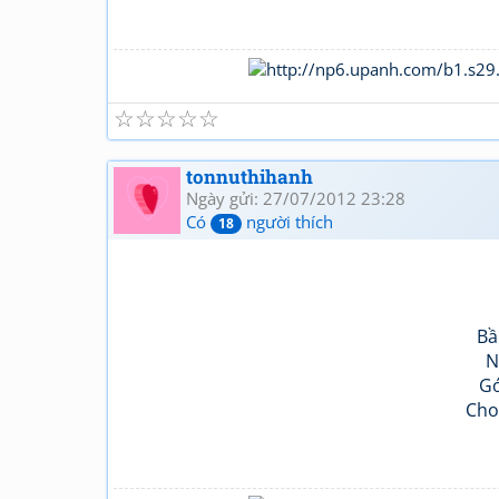
☆
☆
☆
☆
☆
tonnuthihanh
Ngày gửi: 27/07/2012 23:28
Có
người thích
18
Bầ
N
Gó
Cho