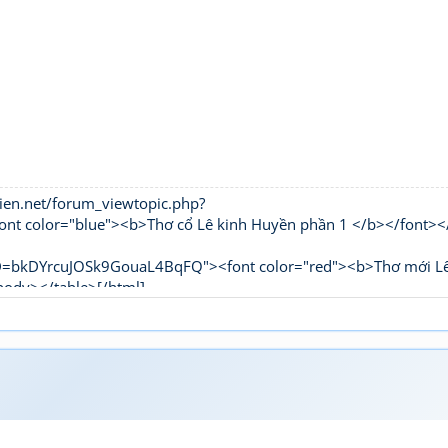
ien.net/forum_viewtopic.php?
 color="blue"><b>Thơ cổ Lê kinh Huyền phần 1 </b></font><
UID=bkDYrcuJOSk9GouaL4BqFQ"><font color="red"><b>Thơ mới L
body></table>[/html]