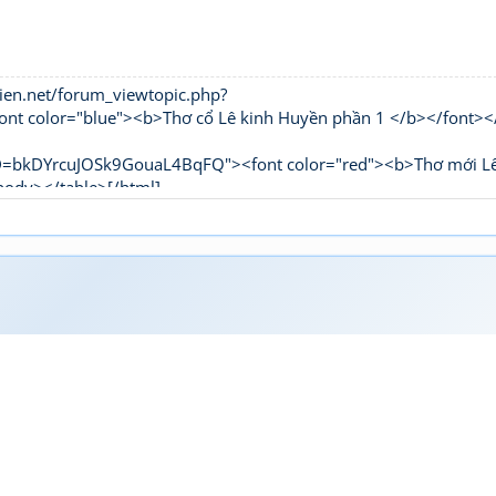
ien.net/forum_viewtopic.php?
 color="blue"><b>Thơ cổ Lê kinh Huyền phần 1 </b></font><
UID=bkDYrcuJOSk9GouaL4BqFQ"><font color="red"><b>Thơ mới L
body></table>[/html]