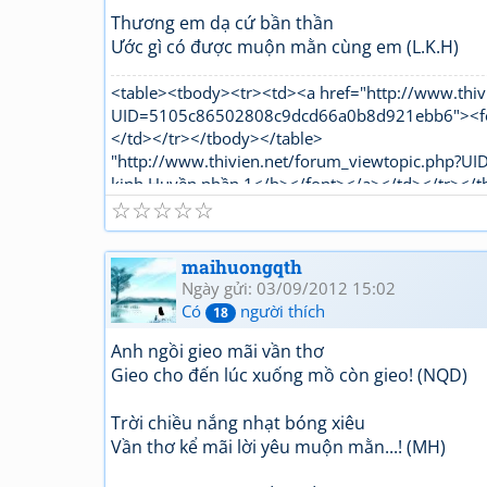
Thương em dạ cứ bần thần
Ước gì có được muộn mằn cùng em (L.K.H)
<table><tbody><tr><td><a href="http://www.thiv
UID=5105c86502808c9dcd66a0b8d921ebb6"><font
</td></tr></tbody></table>
"http://www.thivien.net/forum_viewtopic.php?
kinh Huyền phần 1</b></font></a></td></tr></t
☆
☆
☆
☆
☆
maihuongqth
Ngày gửi: 03/09/2012 15:02
Có
người thích
18
Anh ngồi gieo mãi vần thơ
Gieo cho đến lúc xuống mồ còn gieo! (NQD)
Trời chiều nắng nhạt bóng xiêu
Vần thơ kể mãi lời yêu muộn mằn...! (MH)