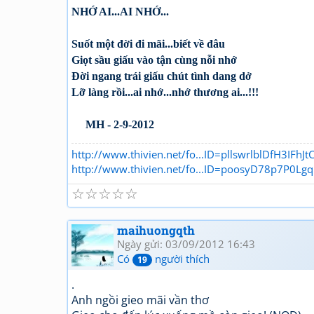
NHỚ AI...AI NHỚ...
Suốt một đời đi mãi...biết về đâu
Giọt sầu giấu vào tận cùng nỗi nhớ
Đời ngang trái giấu chút tình dang dở
Lỡ làng rồi...ai nhớ...nhớ thương ai...!!!
MH - 2-9-2012
http://www.thivien.net/fo...ID=pllswrlblDfH3IFhJ
http://www.thivien.net/fo...ID=poosyD78p7P0Lg
☆
☆
☆
☆
☆
maihuongqth
Ngày gửi: 03/09/2012 16:43
Có
người thích
19
.
Anh ngồi gieo mãi vần thơ