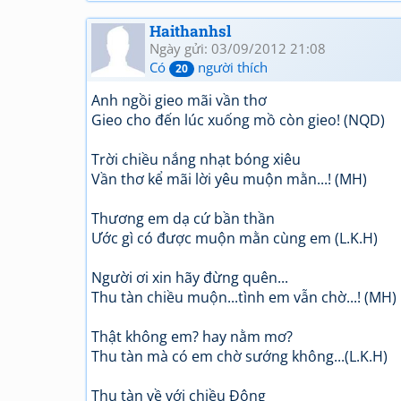
Haithanhsl
Ngày gửi: 03/09/2012 21:08
Có
người thích
20
Anh ngồi gieo mãi vần thơ
Gieo cho đến lúc xuống mồ còn gieo! (NQD)
Trời chiều nắng nhạt bóng xiêu
Vần thơ kể mãi lời yêu muộn mằn...! (MH)
Thương em dạ cứ bần thần
Ước gì có được muộn mằn cùng em (L.K.H)
Người ơi xin hãy đừng quên...
Thu tàn chiều muộn...tình em vẫn chờ...! (MH)
Thật không em? hay nằm mơ?
Thu tàn mà có em chờ sướng không...(L.K.H)
Thu tàn về với chiều Đông