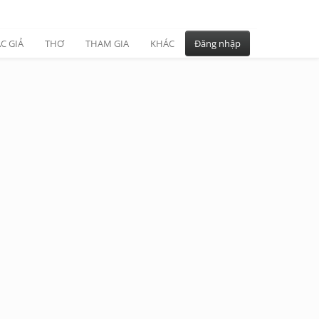
C GIẢ
THƠ
THAM GIA
KHÁC
Đăng nhập