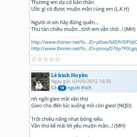
Thương em dạ cứ bần thần
Ước gì có được muộn mằn cùng em (L.K.H)
Người ơi xin hãy đừng quên...
Thu tàn chiều muộn...tình em vẫn chờ...! (MH)
http://www.thivien.net/fo...ID=pllswrlblDfH3IFhJ
http://www.thivien.net/fo...ID=poosyD78p7P0Lg
☆
☆
☆
☆
☆
Lê kinh Huyền
Ngày gửi: 03/09/2012 16:35
Có
người thích
18
nh ngồi gieo mãi vần thơ
Gieo cho đến lúc xuống mồ còn gieo! (NQD)
Trời chiều nắng nhạt bóng xiêu
Vần thơ kể mãi lời yêu muộn mằn...! (MH)