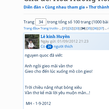
Diễn đàn
»
Cùng nhau tham gia
»
Thơ thành
Trang
trong tổng số 100 trang (1000 bài 
Trang đầu
«
Trang trước
‹ ... [
31
] [
32
] [
33
] [
34
] [
35
] [
36
] [
37
] ... ›
Lê kinh Huyền
Ngày gửi: 01/09/2012 21:23
Có
người thích
20
nguyen quoc đã viết:
Anh ngồi gieo mãi vần thơ
Gieo cho đến lúc xuống mồ còn gieo!
Trời chiều nắng nhạt bóng xiêu
Vần thơ kể mãi lời yêu muộn mằn...!
MH - 1-9-2012