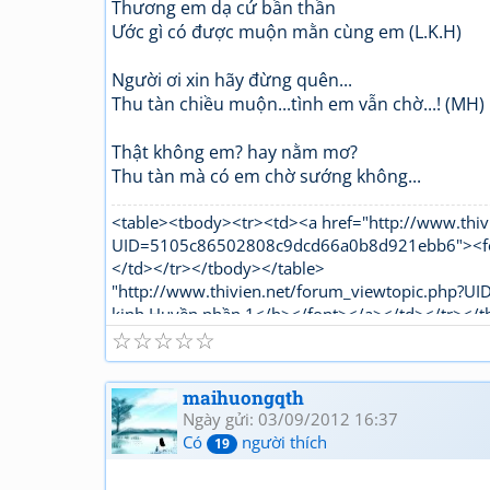
Thương em dạ cứ bần thần
Ước gì có được muộn mằn cùng em (L.K.H)
Người ơi xin hãy đừng quên...
Thu tàn chiều muộn...tình em vẫn chờ...! (MH)
Thật không em? hay nằm mơ?
Thu tàn mà có em chờ sướng không...
<table><tbody><tr><td><a href="http://www.thiv
UID=5105c86502808c9dcd66a0b8d921ebb6"><font
</td></tr></tbody></table>
"http://www.thivien.net/forum_viewtopic.php?
kinh Huyền phần 1</b></font></a></td></tr></t
☆
☆
☆
☆
☆
maihuongqth
Ngày gửi: 03/09/2012 16:37
Có
người thích
19