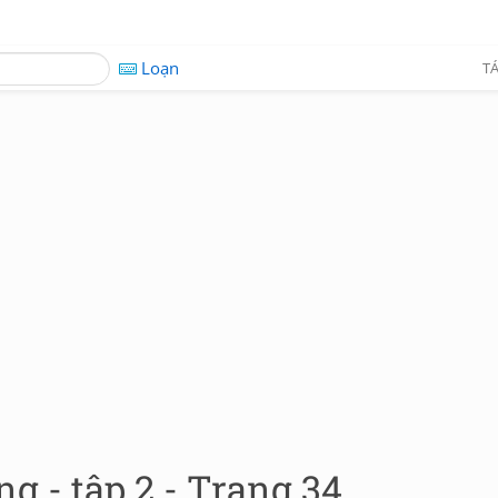
Loạn
TÁ
g - tập 2 - Trang 34