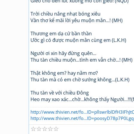
Gieo cho đến lúc xuống mồ còn gieo! (NQD)
Trời chiều nắng nhạt bóng xiêu
Vần thơ kể mãi lời yêu muộn mằn...! (MH)
Thương em dạ cứ bần thần
Ước gì có được muộn mằn cùng em (L.K.H)
Người ơi xin hãy đừng quên...
Thu tàn chiều muộn...tình em vẫn chờ...! (MH)
Thật không em? hay nằm mơ?
Thu tàn mà có em chờ sướng không...(L.K.H)
Thu tàn về với chiều Đông
Heo may xao xác...chờ...không thấy Người...!!!
http://www.thivien.net/fo...ID=pllswrlblDfH3IFhJ
http://www.thivien.net/fo...ID=poosyD78p7P0Lg
☆
☆
☆
☆
☆