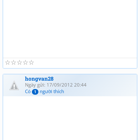
☆
☆
☆
☆
☆
hongvan28
Ngày gửi: 17/09/2012 20:44
Có
người thích
1