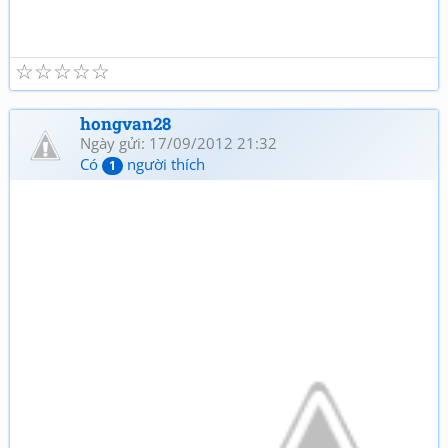
☆
☆
☆
☆
☆
hongvan28
Ngày gửi: 17/09/2012 21:32
Có
người thích
1