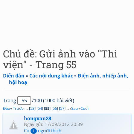
Chủ đề: Gửi ảnh vào "Thi
viện" - Trang 55
Diễn đàn
»
Các nội dung khác
»
Điện ảnh, nhiếp ảnh,
hội hoạ
Trang
/100 (1000 bài viết)
Đầu
«
Trước
‹ ... [
53
] [
54
] [
55
] [
56
] [
57
] ... ›
Sau
»
Cuối
hongvan28
Ngày gửi: 17/09/2012 20:39
Có
người thích
1