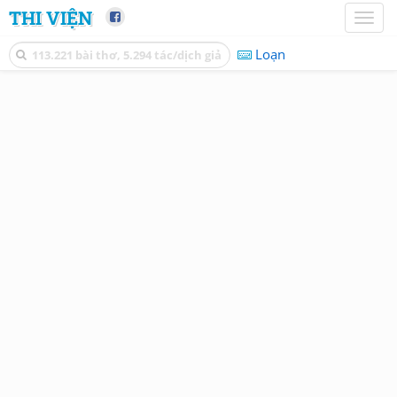
THI VIỆN
Toggl
naviga
Loạn