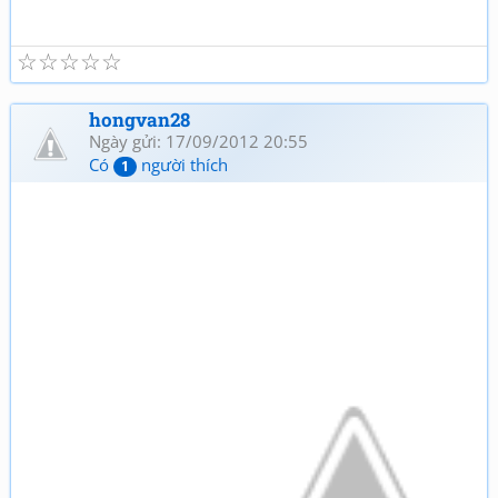
☆
☆
☆
☆
☆
hongvan28
Ngày gửi: 17/09/2012 20:55
Có
người thích
1