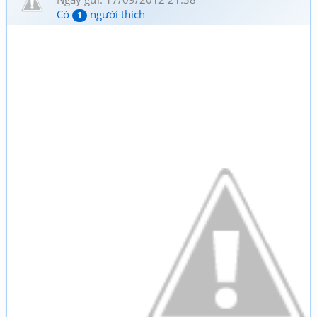
Có
người thích
1