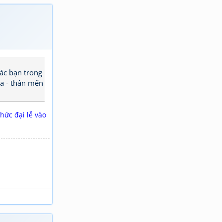
ác bạn trong
ha - thân mến
chức đại lễ vào