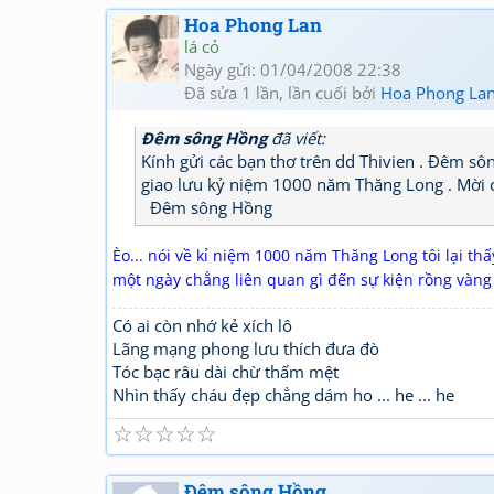
Hoa Phong Lan
lá cỏ
Ngày gửi: 01/04/2008 22:38
Đã sửa 1 lần, lần cuối bởi
Hoa Phong La
Đêm sông Hồng
đã viết:
Kính gửi các bạn thơ trên dd Thivien . Đêm s
giao lưu kỷ niệm 1000 năm Thăng Long . Mời các
Đêm sông Hồng
Èo... nói về kỉ niệm 1000 năm Thăng Long tôi lại thấ
một ngày chẳng liên quan gì đến sự kiện rồng vàng
Có ai còn nhớ kẻ xích lô
Lãng mạng phong lưu thích đưa đò
Tóc bạc râu dài chừ thấm mệt
Nhìn thấy cháu đẹp chẳng dám ho ... he ... he
☆
☆
☆
☆
☆
Đêm sông Hồng