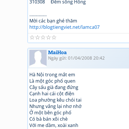
310308 Đêm sông Hồng
……………
Mời các bạn ghé thăm
http://blogtiengviet.net/lamca07
☆
☆
☆
☆
☆
MaiHoa
Ngày gửi: 01/04/2008 20:42
Hà Nội trong mắt em
Là một góc phố quen
Cây sấu già đang đứng
Cạnh hai cái cột điện
Loa phường kêu chói tai
Nhưng vắng lại nhơ nhớ
Ở một bên góc phố
Có bà bán xôi chè
Với me dầm, xoài xanh