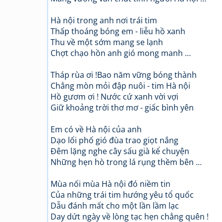
Hà nội trong anh nơi trái tim
Thấp thoáng bóng em - liễu hồ xanh
Thu về một sớm mang se lạnh
Chợt chạo hồn anh gió mong manh …
Tháp rùa ơi !Bao năm vững bóng thành
Chẳng mòn mỏi đập nuôi - tim Hà nội
Hồ gươm ơi ! Nước cứ xanh vời vợi
Giữ khoảng trời thơ mơ - giấc bình yên
Em có về Hà nội của anh
Dạo lối phố gió đùa trao giọt nắng
Đêm lặng nghe cây sấu già kể chuyện
Những hẹn hò trong lá rụng thềm bên …
Mùa nối mùa Hà nội đó niềm tin
Của những trái tim hướng yêu tổ quốc
Dẫu đánh mất cho một lần lầm lạc
Day dứt ngày về lòng tạc hẹn chẳng quên !