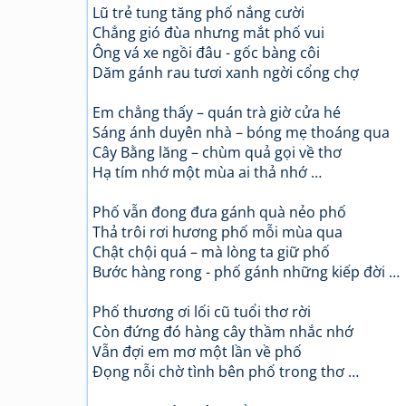
Lũ trẻ tung tăng phố nắng cười
Chẳng gió đùa nhưng mắt phố vui
Ông vá xe ngồi đâu - gốc bàng côi
Dăm gánh rau tươi xanh ngời cổng chợ
Em chẳng thấy – quán trà giờ cửa hé
Sáng ánh duyên nhà – bóng mẹ thoáng qua
Cây Bằng lăng – chùm quả gọi về thơ
Hạ tím nhớ một mùa ai thả nhớ …
Phố vẫn đong đưa gánh quà nẻo phố
Thả trôi rơi hương phố mỗi mùa qua
Chật chội quá – mà lòng ta giữ phố
Bước hàng rong - phố gánh những kiếp đời …
Phố thương ơi lối cũ tuổi thơ rời
Còn đứng đó hàng cây thầm nhắc nhớ
Vẫn đợi em mơ một lần về phố
Đọng nỗi chờ tình bên phố trong thơ …