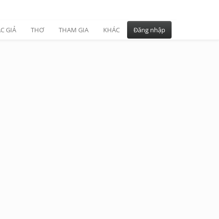
C GIẢ
THƠ
THAM GIA
KHÁC
Đăng nhập