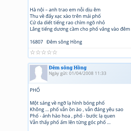
Hà nội – anh trao em nỗi dịu êm
Thu về đấy xạc xào trên mái phố
Cứ da diết tiếng rao chìm ngõ nhỏ
Lắng tiếng dương cầm cho phố vắng vào đêm
16807 Đêm sông Hồng
☆
☆
☆
☆
☆
Đêm sông Hồng
Ngày gửi: 01/04/2008 11:33
PHỐ
Một sáng về ngỡ lạ hình bóng phố
Không … phố vẫn ồn ào , vẫn đáng yêu sao
Phố - ánh hào hoa , phố - bước lạ quen
Vẫn thấy phố ấm lên từng góc phố …