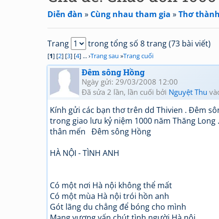
Diễn đàn
»
Cùng nhau tham gia
»
Thơ thành
Trang
trong tổng số 8 trang (73 bài viết)
[
1
] [
2
] [
3
] [
4
] ... ›
Trang sau
»
Trang cuối
Đêm sông Hồng
Ngày gửi: 29/03/2008 12:00
Đã sửa 2 lần, lần cuối bởi
Nguyệt Thu
và
Kính gửi các bạn thơ trên dd Thivien . Đêm 
trong giao lưu kỷ niệm 1000 năm Thăng Long . M
thân mến Đêm sông Hồng
HÀ NỘI - TÌNH ANH
Có một nơi Hà nội không thể mất
Có một mùa Hà nội trói hồn anh
Gót lãng du chẳng để bóng cho mình
Mang vương vấn chút tình người Hà nội …