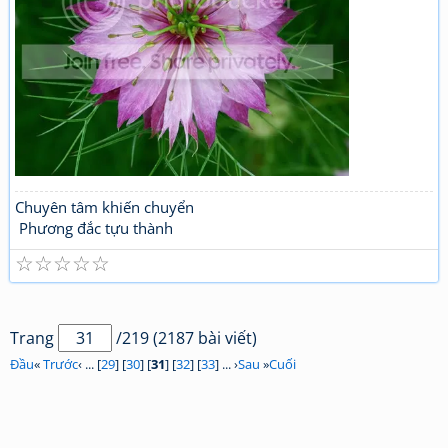
Chuyên tâm khiến chuyển
Phương đắc tựu thành
☆
☆
☆
☆
☆
Trang
/219 (2187 bài viết)
Đầu
«
Trước
‹ ... [
29
] [
30
] [
31
] [
32
] [
33
] ... ›
Sau
»
Cuối