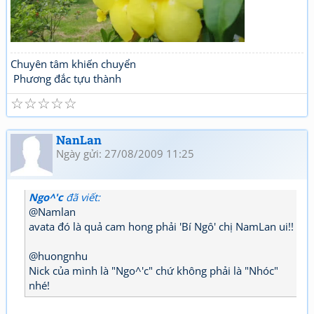
Chuyên tâm khiến chuyển
Phương đắc tựu thành
☆
☆
☆
☆
☆
NanLan
Ngày gửi: 27/08/2009 11:25
Ngo^'c
đã viết:
@Namlan
avata đó là quả cam hong phải 'Bí Ngô' chị NamLan ui!!
@huongnhu
Nick của mình là "Ngo^'c" chứ không phải là "Nhóc"
nhé!