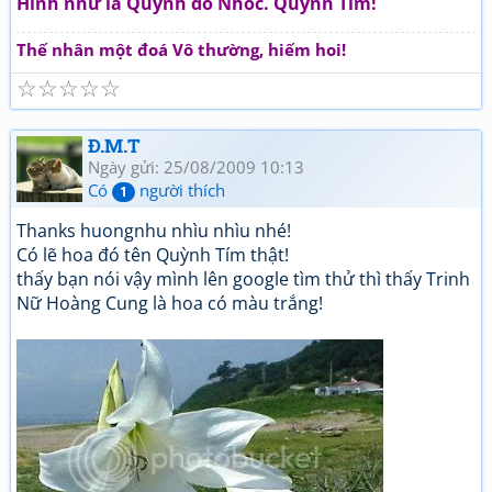
Hình như là Quỳnh đó Nhóc. Quỳnh Tím!
Thế nhân một đoá Vô thường, hiếm hoi!
☆
☆
☆
☆
☆
Đ.M.T
Ngày gửi: 25/08/2009 10:13
Có
người thích
1
Thanks huongnhu nhìu nhìu nhé!
Có lẽ hoa đó tên Quỳnh Tím thật!
thấy bạn nói vậy mình lên google tìm thử thì thấy Trinh
Nữ Hoàng Cung là hoa có màu trắng!