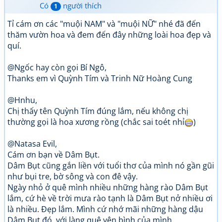
Có
người thích
1
Tỉ cám ơn các "muội NAM" và "muội NỮ" nhé đã đến
thăm vườn hoa và đem đến đây những loài hoa đẹp và
quí.
@Ngốc hay còn gọi Bí Ngô,
Thanks em vì Quỳnh Tím và Trinh Nữ Hoàng Cung
@Hnhu,
Chị thấy tên Quỳnh Tím đúng lắm, nếu không chị
thường gọi là hoa xương rồng (chắc sai toét nhỉ
)
@Natasa Evil,
Cám ơn bạn về Dâm Bụt.
Dâm Bụt cũng gắn liền với tuổi thơ của mình nó gần gũi
như bụi tre, bờ sông và con đê vậy.
Ngày nhỏ ở quê mình nhiều những hàng rào Dâm Bụt
lắm, cứ hè về trời mưa rào tạnh là Dâm Bụt nở nhiều ơi
là nhiều. Đẹp lắm. Mình cứ nhớ mãi những hàng dậu
Dâm Bụt đó, với làng quê yên bình của mình.