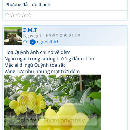
Phương đắc tựu thành
☆
☆
☆
☆
☆
Đ.M.T
Ngày gửi: 26/08/2009 21:58
Có
người thích
2
Hoa Quỳnh Anh chỉ nở về đêm
Ngào ngạt trong sương hương đắm chìm
Mặc ai đi ngủ Quỳnh toả sắc
Vàng rực như những mặt trời đêm