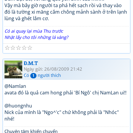
Vậy mà bây giờ người ta phá hết sạch rồi và thay vào
đó là tường xi măng cắm chông mảnh sành ở trên lạnh
lùng và ghét lắm cơ.
Có ai quay lại mùa Thu trước
Nhặt lấy cho tôi những lá vàng?
☆
☆
☆
☆
☆
Đ.M.T
Ngày gửi: 26/08/2009 21:42
Có
người thích
1
@Namlan
avata đó là quả cam hong phải 'Bí Ngô' chị NamLan ui!!
@huongnhu
Nick của mình là "Ngo^'c" chứ không phải là "Nhóc"
nhé!
Chuyên tâm khiến chuyển