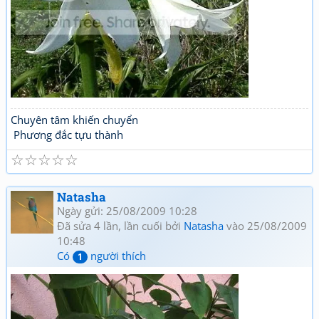
Chuyên tâm khiến chuyển
Phương đắc tựu thành
☆
☆
☆
☆
☆
Natasha
Ngày gửi: 25/08/2009 10:28
Đã sửa 4 lần, lần cuối bởi
Natasha
vào 25/08/2009
10:48
Có
người thích
1