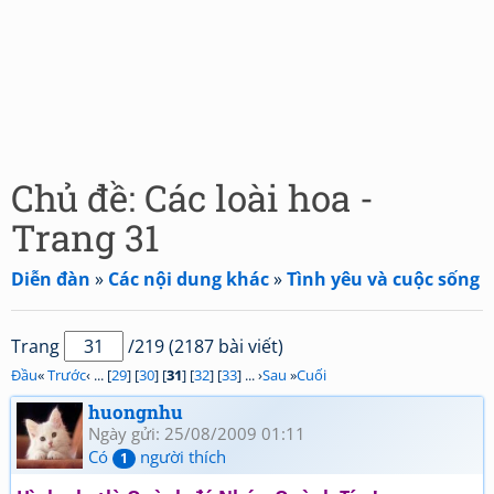
Chủ đề: Các loài hoa -
Trang 31
Diễn đàn
»
Các nội dung khác
»
Tình yêu và cuộc sống
Trang
/219 (2187 bài viết)
Đầu
«
Trước
‹ ... [
29
] [
30
] [
31
] [
32
] [
33
] ... ›
Sau
»
Cuối
huongnhu
Ngày gửi: 25/08/2009 01:11
Có
người thích
1