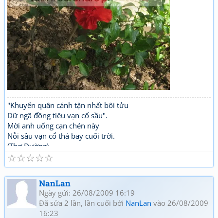
"Khuyến quân cánh tận nhất bôi tửu
Dữ ngã đồng tiêu vạn cổ sầu".
Mời anh uống cạn chén này
Nỗi sầu vạn cổ thả bay cuối trời.
(Thơ Đường)
☆
☆
☆
☆
☆
NanLan
Ngày gửi: 26/08/2009 16:19
Đã sửa 2 lần, lần cuối bởi
NanLan
vào 26/08/2009
16:23