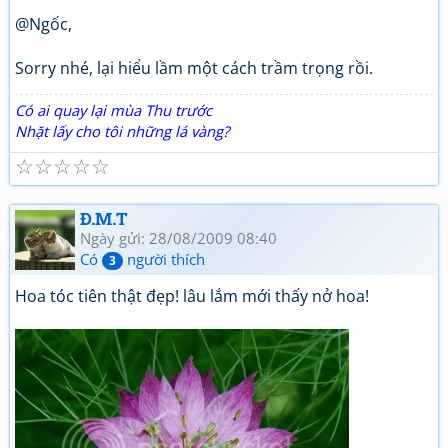
@Ngốc,
Sorry nhé, lại hiểu lầm một cách trầm trọng rồi.
Có ai quay lại mùa Thu trước
Nhặt lấy cho tôi những lá vàng?
☆
☆
☆
☆
☆
Đ.M.T
Ngày gửi: 28/08/2009 08:40
Có
người thích
3
Hoa tóc tiên thật đẹp! lâu lắm mới thấy nở hoa!