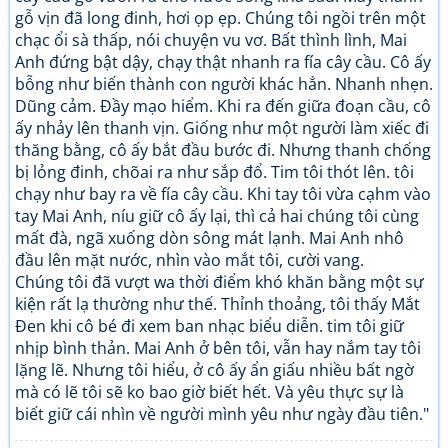
gỗ vịn đã long đinh, hơi ọp ẹp. Chúng tôi ngồi trên một
chạc ổi sà thấp, nói chuyện vu vơ. Bất thình lình, Mai
Anh đứng bật dậy, chạy thật nhanh ra fía cây cầu. Cô ấy
bỗng như biến thành con người khác hẳn. Nhanh nhẹn.
Dũng cảm. Đầy mạo hiểm. Khi ra đến giữa đoạn cầu, cô
ấy nhảy lên thanh vịn. Giống như một người làm xiếc đi
thăng bằng, cô ấy bắt đầu bước đi. Nhưng thanh chống
bị lỏng đinh, chõai ra như sắp đổ. Tim tôi thót lên. tôi
chạy như bay ra về fía cây cầu. Khi tay tôi vừa cạhm vào
tay Mai Anh, níu giữ cô ấy lại, thì cả hai chúng tôi cùng
mất đà, ngã xuống dòn sông mát lạnh. Mai Anh nhô
đầu lên mặt nước, nhìn vào mắt tôi, cười vang.
Chúng tôi đã vượt wa thời điểm khó khăn bằng một sự
kiện rất lạ thường như thế. Thỉnh thoảng, tôi thấy Mắt
Đen khi cô bé đi xem ban nhạc biểu diễn. tim tôi giữ
nhịp bình thản. Mai Anh ở bên tôi, vẫn hay nắm tay tôi
lặng lẽ. Nhưng tôi hiểu, ở cô ấy ẩn giấu nhiều bất ngờ
mà có lẽ tôi sẽ ko bao giờ biết hết. Và yêu thực sự là
biết giữ cái nhìn về người mình yêu như ngày đầu tiên."