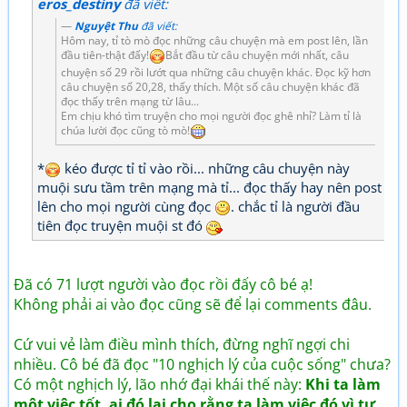
eros_destiny
đã viết:
Nguyệt Thu
đã viết:
Hôm nay, tỉ tò mò đọc những câu chuyện mà em post lên, lần
đầu tiên-thật đấy!
Bắt đầu từ câu chuyện mới nhất, câu
chuyện số 29 rồi lướt qua những câu chuyện khác. Đọc kỹ hơn
câu chuyện số 20,28, thấy thích. Một số câu chuyện khác đã
đọc thấy trên mạng từ lâu...
Em chịu khó tìm truyện cho mọi người đọc ghê nhỉ? Làm tỉ là
chúa lười đọc cũng tò mò!
*
kéo được tỉ tỉ vào rồi... những câu chuyện này
muội sưu tầm trên mạng mà tỉ... đọc thấy hay nên post
lên cho mọi người cùng đọc
. chắc tỉ là người đầu
tiên đọc truyện muội st đó
Đã có 71 lượt người vào đọc rồi đấy cô bé ạ!
Không phải ai vào đọc cũng sẽ để lại comments đâu.
Cứ vui vẻ làm điều mình thích, đừng nghĩ ngợi chi
nhiều. Cô bé đã đọc "10 nghịch lý của cuộc sống" chưa?
Có một nghịch lý, lão nhớ đại khái thế này:
Khi ta làm
một việc tốt, ai đó lại cho rằng ta làm việc đó vì tư