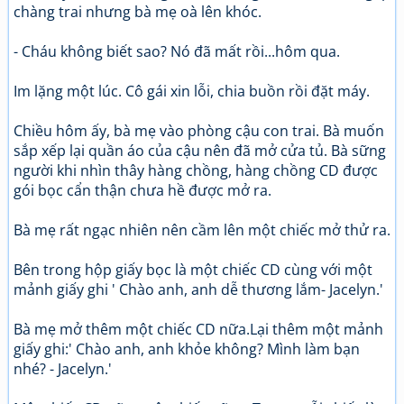
chàng trai nhưng bà mẹ oà lên khóc.
- Cháu không biết sao? Nó đã mất rồi...hôm qua.
Im lặng một lúc. Cô gái xin lỗi, chia buồn rồi đặt máy.
Chiều hôm ấy, bà mẹ vào phòng cậu con trai. Bà muốn
sắp xếp lại quần áo của cậu nên đã mở cửa tủ. Bà sững
người khi nhìn thây hàng chồng, hàng chồng CD được
gói bọc cẩn thận chưa hề được mở ra.
Bà mẹ rất ngạc nhiên nên cầm lên một chiếc mở thử ra.
Bên trong hộp giấy bọc là một chiếc CD cùng với một
mảnh giấy ghi ' Chào anh, anh dễ thương lắm- Jacelyn.'
Bà mẹ mở thêm một chiếc CD nữa.Lại thêm một mảnh
giấy ghi:' Chào anh, anh khỏe không? Mình làm bạn
nhé? - Jacelyn.'