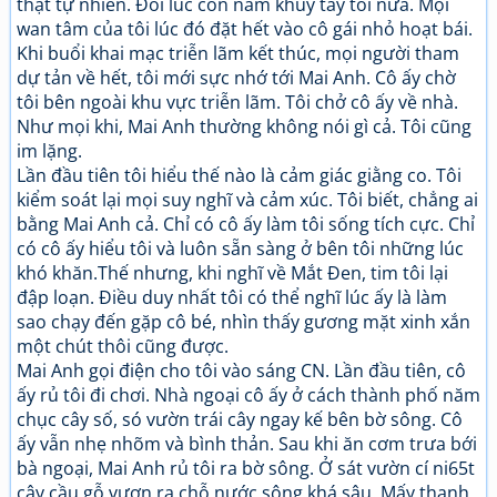
thật tự nhiên. Đôi lúc còn nắm khủy tay tôi nữa. Mọi
wan tâm của tôi lúc đó đặt hết vào cô gái nhỏ hoạt bái.
Khi buổi khai mạc triễn lãm kết thúc, mọi người tham
dự tản về hết, tôi mới sực nhớ tới Mai Anh. Cô ấy chờ
tôi bên ngoài khu vực triễn lãm. Tôi chở cô ấy về nhà.
Như mọi khi, Mai Anh thường không nói gì cả. Tôi cũng
im lặng.
Lần đầu tiên tôi hiểu thế nào là cảm giác giằng co. Tôi
kiểm soát lại mọi suy nghĩ và cảm xúc. Tôi biết, chẳng ai
bằng Mai Anh cả. Chỉ có cô ấy làm tôi sống tích cực. Chỉ
có cô ấy hiểu tôi và luôn sẵn sàng ở bên tôi những lúc
khó khăn.Thế nhưng, khi nghĩ về Mắt Đen, tim tôi lại
đập loạn. Điều duy nhất tôi có thể nghĩ lúc ấy là làm
sao chạy đến gặp cô bé, nhìn thấy gương mặt xinh xắn
một chút thôi cũng được.
Mai Anh gọi điện cho tôi vào sáng CN. Lần đầu tiên, cô
ấy rủ tôi đi chơi. Nhà ngoại cô ấy ở cách thành phố năm
chục cây số, só vườn trái cây ngay kế bên bờ sông. Cô
ấy vẫn nhẹ nhõm và bình thản. Sau khi ăn cơm trưa bới
bà ngoại, Mai Anh rủ tôi ra bờ sông. Ở sát vườn cí ni65t
cây cầu gỗ vươn ra chỗ nước sông khá sâu. Mấy thanh