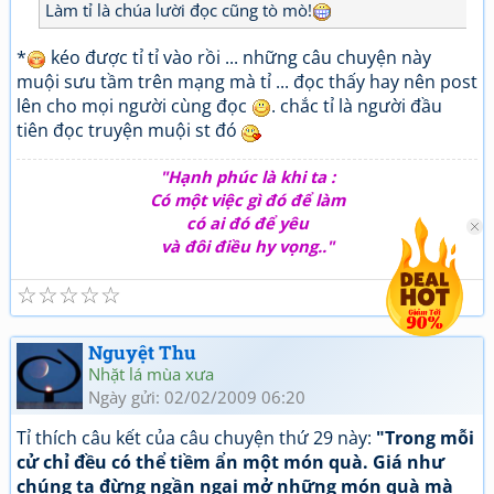
Làm tỉ là chúa lười đọc cũng tò mò!
*
kéo được tỉ tỉ vào rồi ... những câu chuyện này
muội sưu tầm trên mạng mà tỉ ... đọc thấy hay nên post
lên cho mọi người cùng đọc
. chắc tỉ là người đầu
tiên đọc truyện muội st đó
"Hạnh phúc là khi ta :
Có một việc gì đó để làm
có ai đó để yêu
và đôi điều hy vọng.."
☆
☆
☆
☆
☆
Nguyệt Thu
Nhặt lá mùa xưa
Ngày gửi: 02/02/2009 06:20
Tỉ thích câu kết của câu chuyện thứ 29 này:
"Trong mỗi
cử chỉ đều có thể tiềm ẩn một món quà. Giá như
chúng ta đừng ngần ngại mở những món quà mà