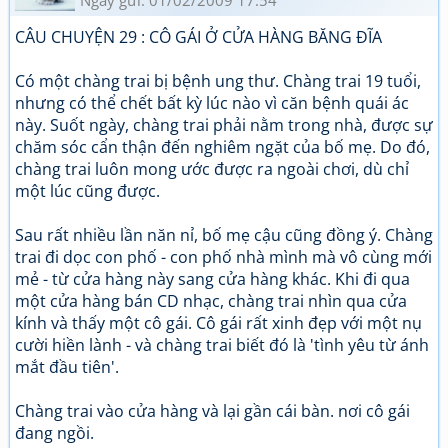
Ngày gửi: 01/02/2009 17:54
CÂU CHUYỆN 29 : CÔ GÁI Ở CỬA HÀNG BĂNG ĐĨA
Có một chàng trai bị bệnh ung thư. Chàng trai 19 tuổi,
nhưng có thể chết bất kỳ lúc nào vì căn bệnh quái ác
này. Suốt ngày, chàng trai phải nằm trong nhà, được sự
chăm sóc cẩn thận đến nghiêm ngặt của bố mẹ. Do đó,
chàng trai luôn mong ước được ra ngoài chơi, dù chỉ
một lúc cũng được.
Sau rất nhiều lần năn nỉ, bố mẹ cậu cũng đồng ý. Chàng
trai đi dọc con phố - con phố nhà mình mà vô cùng mới
mẻ - từ cửa hàng này sang cửa hàng khác. Khi đi qua
một cửa hàng bán CD nhạc, chàng trai nhìn qua cửa
kính và thấy một cô gái. Cô gái rất xinh đẹp với một nụ
cười hiền lành - và chàng trai biết đó là 'tình yêu từ ánh
mắt đầu tiên'.
Chàng trai vào cửa hàng và lại gần cái bàn. nơi cô gái
đang ngồi.