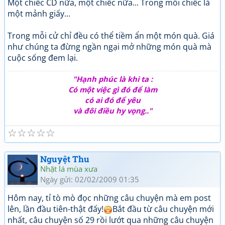
Một chiếc CD nữa, một chiếc nữa... Trong mỗi chiếc là
một mảnh giấy...
Trong mỗi cử chỉ đều có thể tiềm ẩn một món quà. Giá
như chúng ta đừng ngần ngại mở những món quà mà
cuộc sống đem lại.
"Hạnh phúc là khi ta :
Có một việc gì đó để làm
có ai đó để yêu
và đôi điều hy vọng.."
☆
☆
☆
☆
☆
Nguyệt Thu
Nhặt lá mùa xưa
Ngày gửi: 02/02/2009 01:35
Hôm nay, tỉ tò mò đọc những câu chuyện mà em post
lên, lần đầu tiên-thật đấy!
Bắt đầu từ câu chuyện mới
nhất, câu chuyện số 29 rồi lướt qua những câu chuyện