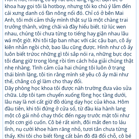
khoa hay gọi tôi là hotboy, nhưng tôi ko chú ý lắm đến
cái xưng danh có fần nông nổi đó. Chỉ có ở bên Mai
Anh, tôi mới cảm thấy mình thật sự là một chàng trai
trưởng thành, vững chãi và đầy hiểu biết. từ lúc wen
nhau, chúng tôi chưa từng to tiếng hay giận nhau lâu
wá một giờ. Khi tôi tập ban nhạc với các cậu bạn, cô ấy
kiên nhẫn ngồi chờ, bao lâu cũng được. Hình như cô ấy
luôn biết trứoc những gì tôi sắp nói ra, những bực dọc
tôi đang giữ trong lòng rồi tìm cách hóa giải chúng thật
nhẹ nhàng. Tình cảm của hai chúng tôi luôn ở trạng
thái bình lặng, tôi tin rằng mình sẽ yêu cô ấy mãi như
thế, chẳng có gì làm cho thay đổi.
Dãy phòng học khoa tôi được nàh trường đưa vào sửa
chữa. Lớp tôi tạm chuyển xuống fòng học tầng dưới,
lâu nay là nơi cất giữ đồ dùng dạy học của khoa. Hôm
đầu tiên, khi tôi đứng ở cửa sổ, từ đầu kia hành lang
một cô gái nhỏ chạy thốc đến ngay trước mặt tôi như
một cơn gió cuốn. Cô bé rất xinh, đôi mắt đen to láu
lỉnh, nụ cười khoe hàm răng nhỏ, tươi tắn chưa từng
thấy. Khi tôi cho biết fòng cất bản đồ đã đổi chỗ, cô bé