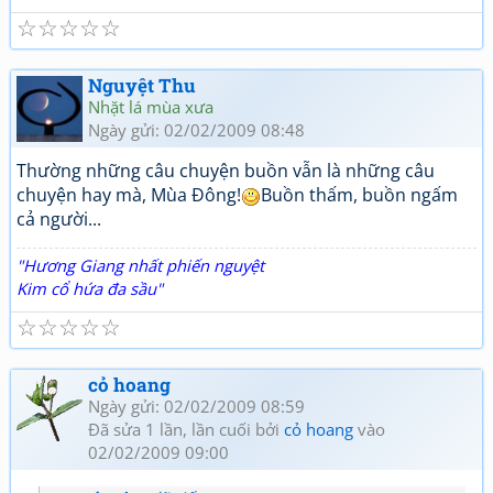
☆
☆
☆
☆
☆
Nguyệt Thu
Nhặt lá mùa xưa
Ngày gửi: 02/02/2009 08:48
Thường những câu chuyện buồn vẫn là những câu
chuyện hay mà, Mùa Đông!
Buồn thấm, buồn ngấm
cả người...
"Hương Giang nhất phiến nguyệt
Kim cổ hứa đa sầu"
☆
☆
☆
☆
☆
cỏ hoang
Ngày gửi: 02/02/2009 08:59
Đã sửa 1 lần, lần cuối bởi
cỏ hoang
vào
02/02/2009 09:00