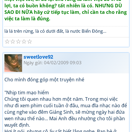
lợi, ta có buồn không? tất nhiên là có. NHƯNG DÙ
SAO ĐI NỮA hãy cứ tiếp tục làm, chỉ cần ta cho rằng
việc ta làm là đúng.
là lá trên rừng, là cỏ dưới đất, là nước Biển Đông...
☆
☆
☆
☆
☆
sweetlove92
Ngày gửi: 04/02/2009 09:03
Cho mình đóng góp một truyện nhé
"Nhịp tim mạo hiểm
Chúng tôi quen nhau hơn một năm. Trong mọi việc
như đi xem phim cuối tuần ở đâu, mua đĩa nhạc nào để
cùng nghe vào đêm Giáng Sinh, sẽ mừng ngày hai đứa
wen nhau thế nào... Mai Anh đều nhường cho tôi phần
wuyết định.
Hơi ít nói, nhưng cô ấy rất biết lắng nghe. Bạn bè ở