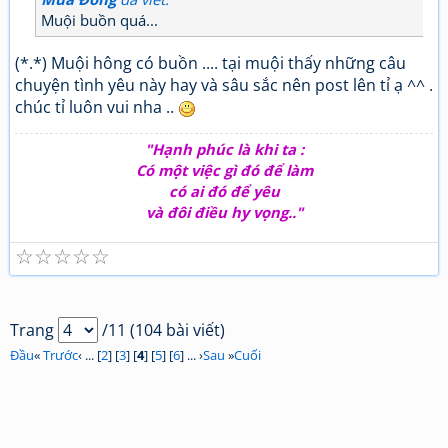
Muội buồn quá...
(*.*) Muội hông có buồn .... tại muội thấy những câu
chuyện tình yêu này hay và sâu sắc nên post lên tỉ ạ ^^ .
chúc tỉ luôn vui nha ..
"Hạnh phúc là khi ta :
Có một việc gì đó để làm
có ai đó để yêu
và đôi điều hy vọng.."
☆
☆
☆
☆
☆
Trang
/11 (104 bài viết)
Đầu
«
Trước
‹ ... [
2
] [
3
] [
4
] [
5
] [
6
] ... ›
Sau
»
Cuối