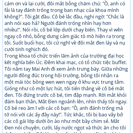
cám ơn và lại cười, đôi mắt bỗng chăm chú: "Ồ, anh có
fải là tay đánh trống trong ban nhạc của khoa mình
không?". Tôi gật đầu. Cô bé lắc đầu, nghi ngờ: "Chắc là
anh nói xạo hả? Người đánh trống nhìn hay hơn
nhiều!". Nói rồi, cô bé lớp dưới chạy biến. Thay vì wên
ngay cô nhỏ, bỗng dưng cảm giác tò mò hiện ra trong
tôi. Suốt buổi học, tôi cứ nghĩ về đôi mắt đen láy và nụ
cười tinh nghịch đó.
Trong khoa tổ chức triển lãm ảnh của trườing đại học
kết nghĩa bên Úc. Đêm khai mạc, có tổ chức tiệc buffet.
Tôi nắm tay Mai Anh đi xem ảnh trưng bày. Giữa những
người đông đúc trong hội trường, bỗng tôi nhận ra
một mái tóc bồng wen wen ngay ở khu vực trung tâm.
Giống như có một lực hút, tôi tiến thẳng về cô bé mắt
đen. Tôi đứng trước cô bé, tim đập mạnh. Rời mắt khỏi
đám bạn thân, Mắt Đen ngoảnh lên, nhìn thấy tôi ngay.
Cô bé reo ầm ĩ với các cô bạn: "Ồ, anh đánh trống mà
tớ nói với các ấy đây này!". Tức khắc, tôi bị bao vây bở
các cô gái lớp dưới ồn ào như một bầy chim sẻ. Mắt
Đen nói chuyện, cười, lấy nước ngọt và thức ăn cho tôi