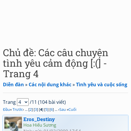
Chủ đề: Các câu chuyện
tình yêu cảm động [:(] -
Trang 4
Diễn đàn
»
Các nội dung khác
»
Tình yêu và cuộc sống
Trang
/11 (104 bài viết)
Đầu
«
Trước
‹ ... [
2
] [
3
] [
4
] [
5
] [
6
] ... ›
Sau
»
Cuối
Eros_Destiny
Hoa Hiểu Sương