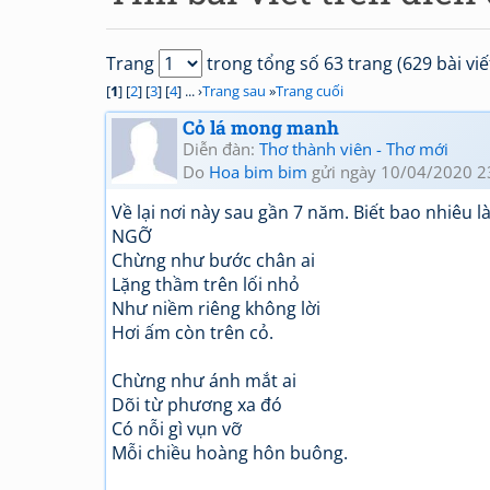
Trang
trong tổng số 63 trang (629 bài viế
[
1
] [
2
] [
3
] [
4
] ... ›
Trang sau
»
Trang cuối
Cỏ lá mong manh
Diễn đàn:
Thơ thành viên - Thơ mới
Do
Hoa bim bim
gửi ngày 10/04/2020 2
Về lại nơi này sau gần 7 năm. Biết bao nhiêu là
NGỠ
Chừng như bước chân ai
Lặng thầm trên lối nhỏ
Như niềm riêng không lời
Hơi ấm còn trên cỏ.
Chừng như ánh mắt ai
Dõi từ phương xa đó
Có nỗi gì vụn vỡ
Mỗi chiều hoàng hôn buông.