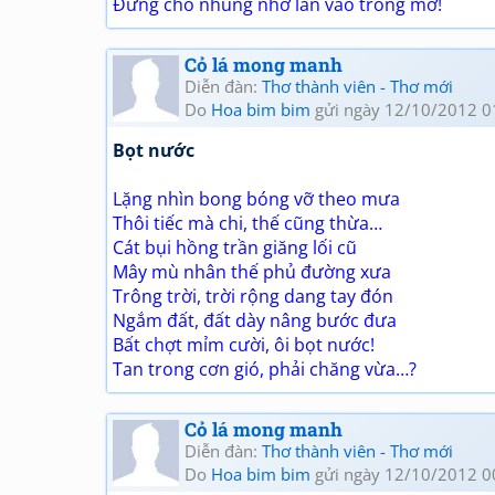
Đừng cho nhung nhớ lẫn vào trong mơ!
Cỏ lá mong manh
Diễn đàn:
Thơ thành viên - Thơ mới
Do
Hoa bim bim
gửi ngày 12/10/2012 0
Bọt nước
Lặng nhìn bong bóng vỡ theo mưa
Thôi tiếc mà chi, thế cũng thừa…
Cát bụi hồng trần giăng lối cũ
Mây mù nhân thế phủ đường xưa
Trông trời, trời rộng dang tay đón
Ngắm đất, đất dày nâng bước đưa
Bất chợt mỉm cười, ôi bọt nước!
Tan trong cơn gió, phải chăng vừa…?
Cỏ lá mong manh
Diễn đàn:
Thơ thành viên - Thơ mới
Do
Hoa bim bim
gửi ngày 12/10/2012 0