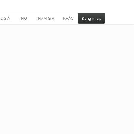
C GIẢ
THƠ
THAM GIA
KHÁC
Đăng nhập