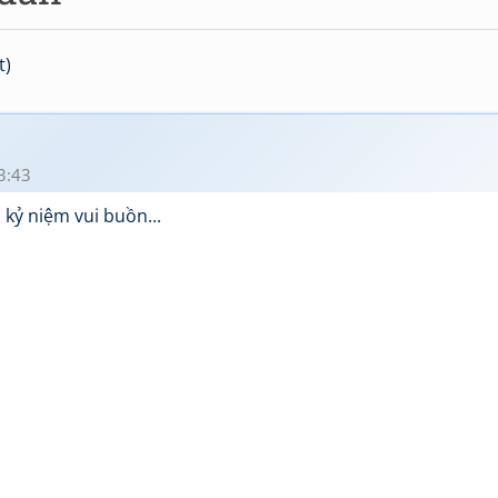
t)
3:43
 kỷ niệm vui buồn...