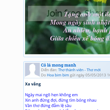
Cỏ lá mong manh
Diễn đàn:
Thơ thành viên - Thơ mới
Do
Hoa bim bim
gửi ngày 05/05/2013 1
Xa vắng
Ngày mai ngõ hẹn không em
Xin anh đừng đợi, đừng tìm bóng nhau
Vần thơ đừng đẫm lệ sầu