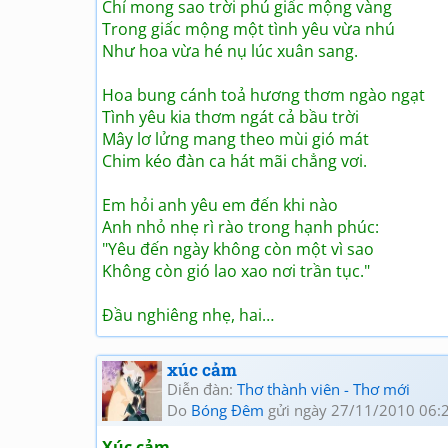
Chỉ mong sao trời phú giấc mộng vàng
Trong giấc mộng một tình yêu vừa nhú
Như hoa vừa hé nụ lúc xuân sang.
Hoa bung cánh toả hương thơm ngào ngạt
Tình yêu kia thơm ngát cả bầu trời
Mây lơ lửng mang theo mùi gió mát
Chim kéo đàn ca hát mãi chẳng vơi.
Em hỏi anh yêu em đến khi nào
Anh nhỏ nhẹ rì rào trong hạnh phúc:
"Yêu đến ngày không còn một vì sao
Không còn gió lao xao nơi trần tục."
Đầu nghiêng nhẹ, hai…
xúc cảm
Diễn đàn:
Thơ thành viên - Thơ mới
Do
Bóng Đêm
gửi ngày 27/11/2010 06:
Xúc cảm