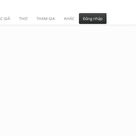
C GIẢ
THƠ
THAM GIA
KHÁC
Đăng nhập