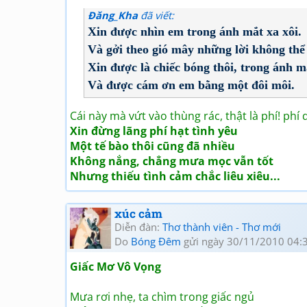
Đăng_Kha
đã viết:
Xin được nhìn em trong ánh mắt xa xôi.
Và gởi theo gió mây những lời không thể
Xin được là chiếc bóng thôi, trong ánh m
Và được cám ơn em bằng một đôi môi.
Cái này mà vứt vào thùng rác, thật là phí! phí 
Xin đừng lãng phí hạt tình yêu
Một tế bào thôi cũng đã nhiều
Không nắng, chẳng mưa mọc vẫn tốt
Nhưng thiếu tình cảm chắc liêu xiêu...
xúc cảm
Diễn đàn:
Thơ thành viên - Thơ mới
Do
Bóng Đêm
gửi ngày 30/11/2010 04:
Giấc Mơ Vô Vọng
Mưa rơi nhẹ, ta chìm trong giấc ngủ