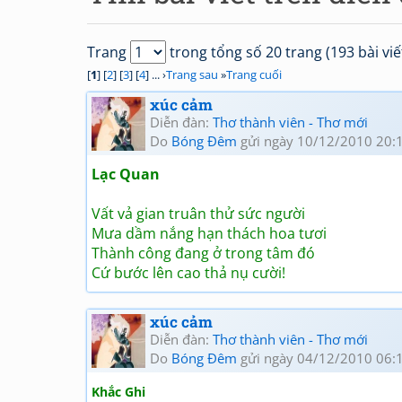
Trang
trong tổng số 20 trang (193 bài viế
[
1
] [
2
] [
3
] [
4
] ... ›
Trang sau
»
Trang cuối
xúc cảm
Diễn đàn:
Thơ thành viên - Thơ mới
Do
Bóng Đêm
gửi ngày 10/12/2010 20:
Lạc Quan
Vất vả gian truân thử sức người
Mưa dầm nắng hạn thách hoa tươi
Thành công đang ở trong tâm đó
Cứ bước lên cao thả nụ cười!
xúc cảm
Diễn đàn:
Thơ thành viên - Thơ mới
Do
Bóng Đêm
gửi ngày 04/12/2010 06:
Khắc Ghi