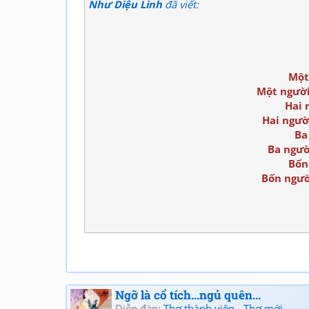
Như Diệu Linh
đã viết:
Một
Một người
Hai 
Hai ngườ
Ba
Ba ngườ
Bốn
Bốn người
Ngỡ là cổ tích...ngủ quên...
Diễn đàn:
Thơ thành viên - Thơ mới