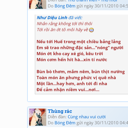
Do
Bóng Đêm
gửi ngày 30/11/2010 04:
Như Diệu Linh
đã viết:
Nhắn rằng không tới thì thôi
Tới rồi ăn ớt tô môi hãy về
Nếu tới Huế trong một chiều bảng lảng
Em sẽ trao những đặc sản..."nóng" người
Món ớt kho cay xé gió, kêu trời
Món cơm hến hít hà...xin tí nước
Bùn bò thơm, mắm nêm, bún thịt nướng
Toàn món ăn phưng phức vị quê nhà
Một lần...hay hơn, anh tới đi nha
Để cảm nhận niềm vui...nơi…
Thùng rác
Diễn đàn:
Cùng nhau vui cười
Do
Bóng Đêm
gửi ngày 30/11/2010 04: