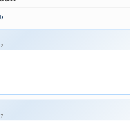
t)
12
17