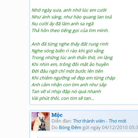
Nhớ ngày xưa, anh nhớ lúc em cười
Như ánh sáng, như hào quang lan toả
Nụ cười ấy đã làm anh sa ngã
Thả hồn theo tiếng gọi của tim mình.
Anh đã từng nghe thấy đất rung rinh
Nghe sóng biển rì rào khi gió vắng
Trong những lúc anh thẩn thờ, im lặng
Khi nhìn em, trông đôi mắt ảo huyền
Đời đâu ngờ chỉ một bước lên tiên
Khi chiêm ngưỡng vẻ đẹp em từng chặp
Anh cảm nhận con tim anh như sắp
Tan vỡ vì nhịp đập nó quá nhanh
Vài phút thôi, con tim sẽ tan…
Mộc
Diễn đàn:
Thơ thành viên - Thơ mới
Do
Bóng Đêm
gửi ngày 04/12/2010 05: