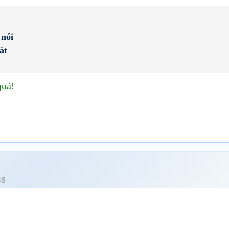
 nói
ắt
quá!
36