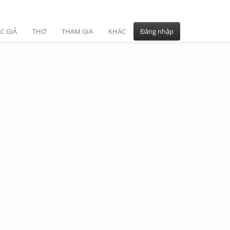
C GIẢ
THƠ
THAM GIA
KHÁC
Đăng nhập