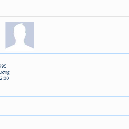
995
hường
2:00