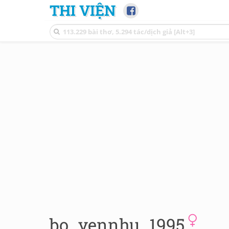
THI VIỆN
bo_yennhu_1995