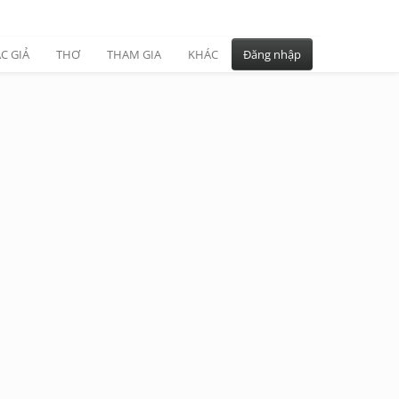
C GIẢ
THƠ
THAM GIA
KHÁC
Đăng nhập