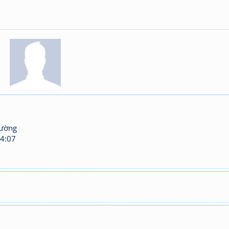
hường
4:07