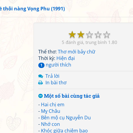
ề thôi nàng Vọng Phu (1991)
☆
☆
☆
☆
☆
5
1.80
Thể thơ:
Thơ mới bảy chữ
Thời kỳ:
Hiện đại
người thích
1
Trả lời
In bài thơ
Một số bài cùng tác giả
-
Hai chị em
-
Mỵ Châu
-
Bên mộ cụ Nguyễn Du
-
Nhớ con
-
Khóc giữa chiêm bao