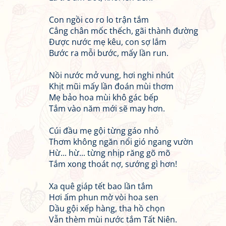
Con ngồi co ro lo trận tắm
Cẳng chân mốc thếch, gãi thành đường
Được nước mẹ kêu, con sợ lắm
Bước ra mỗi bước, mấy lần run.
Nồi nước mở vung, hơi nghi nhút
Khịt mũi mấy lần đoán mùi thơm
Mẹ bảo hoa mùi khô gác bếp
Tắm vào năm mới sẽ may hơn.
Cúi đầu mẹ gội từng gáo nhỏ
Thơm không ngăn nổi gió ngang vườn
Hừ... hừ... từng nhịp răng gõ mõ
Tắm xong thoát nợ, sướng gì hơn!
Xa quê giáp tết bao lần tắm
Hơi ấm phun mờ vòi hoa sen
Dầu gội xếp hàng, tha hồ chọn
Vẫn thèm mùi nước tắm Tất Niên.