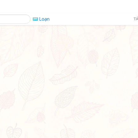
Loạn
TÁ