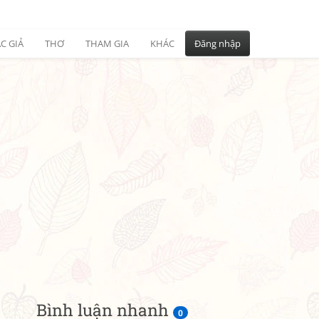
C GIẢ
THƠ
THAM GIA
KHÁC
Đăng nhập
Bình luận nhanh
0