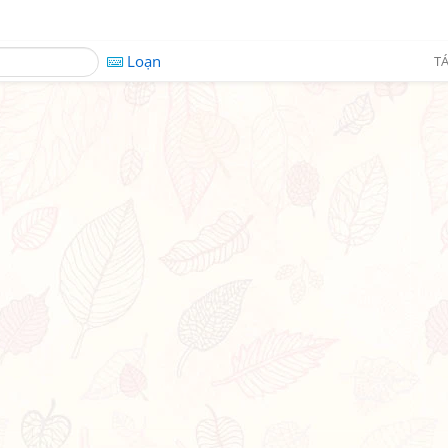
Loạn
TÁ