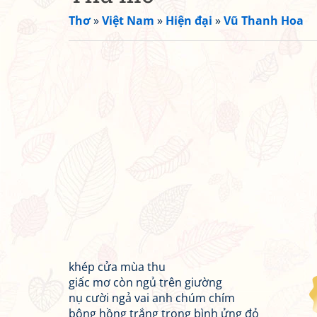
Thơ
»
Việt Nam
»
Hiện đại
»
Vũ Thanh Hoa
khép cửa mùa thu
giấc mơ còn ngủ trên giường
nụ cười ngả vai anh chúm chím
bông hồng trắng trong bình ửng đỏ