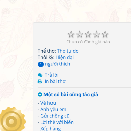
☆
☆
☆
☆
☆
Chưa có đánh giá nào
Thể thơ:
Thơ tự do
Thời kỳ:
Hiện đại
người thích
1
Trả lời
In bài thơ
Một số bài cùng tác giả
-
Về hưu
-
Anh yêu em
-
Gửi chồng cũ
-
Lời thề với biển
-
Xếp hàng