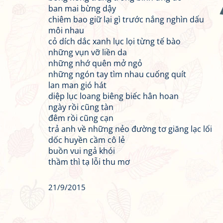
ban mai bừng dậy
chiêm bao giữ lại gì trước nắng nghìn dấu
môi nhau
cỏ dích dắc xanh lục lọi từng tế bào
những vụn vỡ liền da
những nhớ quên mở ngỏ
những ngón tay tìm nhau cuống quít
lan man gió hát
diệp lục loang biêng biếc hân hoan
ngày rồi cũng tàn
đêm rồi cũng cạn
trả anh về những nẻo đường tơ giăng lạc lối
dốc huyền cầm cô lẻ
buồn vui ngả khói
thầm thì tạ lỗi thu mơ
21/9/2015