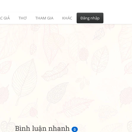
C GIẢ
THƠ
THAM GIA
KHÁC
Đăng nhập
Bình luận nhanh
0