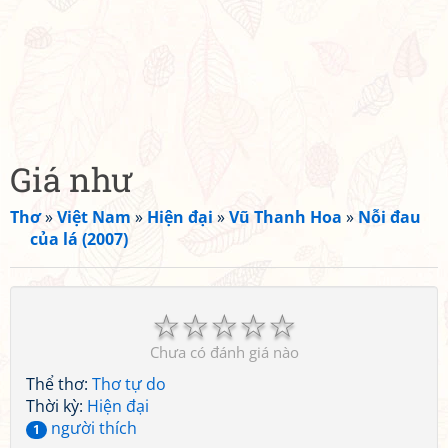
Giá như
Thơ
»
Việt Nam
»
Hiện đại
»
Vũ Thanh Hoa
»
Nỗi đau
của lá (2007)
☆
☆
☆
☆
☆
Chưa có đánh giá nào
Thể thơ:
Thơ tự do
Thời kỳ:
Hiện đại
người thích
1