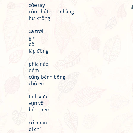
xòe tay
còn chút nhỡ nhàng
hư không
xa trời
gió
đã
lập đông
phía nào
đêm
cũng bềnh bồng
chờ em
tình xưa
vụn vỡ
bên thềm
cố nhân
di chỉ