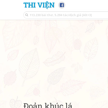
THI VIỆN
Đoản khúc lá