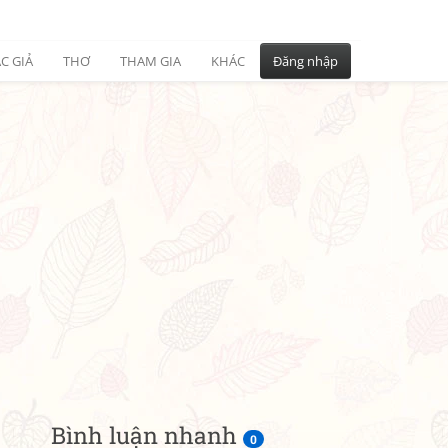
C GIẢ
THƠ
THAM GIA
KHÁC
Đăng nhập
Bình luận nhanh
0