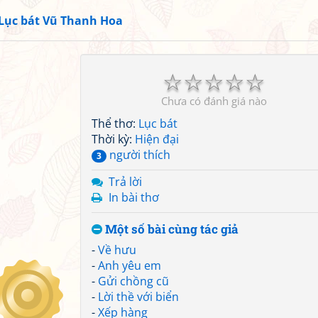
Lục bát Vũ Thanh Hoa
☆
☆
☆
☆
☆
Chưa có đánh giá nào
Thể thơ:
Lục bát
Thời kỳ:
Hiện đại
người thích
3
Trả lời
In bài thơ
Một số bài cùng tác giả
-
Về hưu
-
Anh yêu em
-
Gửi chồng cũ
-
Lời thề với biển
-
Xếp hàng