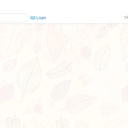
Loạn
TÁ