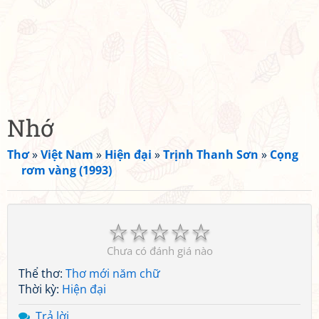
Nhớ
Thơ
»
Việt Nam
»
Hiện đại
»
Trịnh Thanh Sơn
»
Cọng
rơm vàng (1993)
☆
☆
☆
☆
☆
Chưa có đánh giá nào
Thể thơ:
Thơ mới năm chữ
Thời kỳ:
Hiện đại
Trả lời