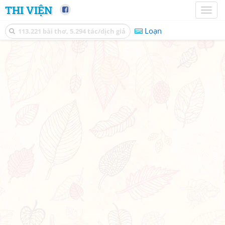
THI VIỆN
Toggl
naviga
Loạn