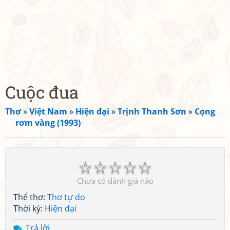
Cuộc đua
Thơ
»
Việt Nam
»
Hiện đại
»
Trịnh Thanh Sơn
»
Cọng
rơm vàng (1993)
☆
☆
☆
☆
☆
Chưa có đánh giá nào
Thể thơ:
Thơ tự do
Thời kỳ:
Hiện đại
Trả lời