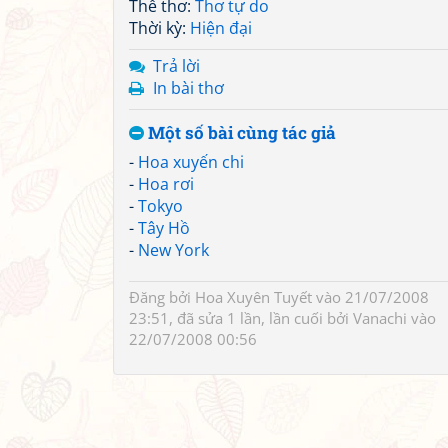
Thể thơ:
Thơ tự do
Thời kỳ:
Hiện đại
Trả lời
In bài thơ
Một số bài cùng tác giả
-
Hoa xuyến chi
-
Hoa rơi
-
Tokyo
-
Tây Hồ
-
New York
Đăng bởi
Hoa Xuyên Tuyết
vào 21/07/2008
23:51, đã sửa 1 lần, lần cuối bởi
Vanachi
vào
22/07/2008 00:56