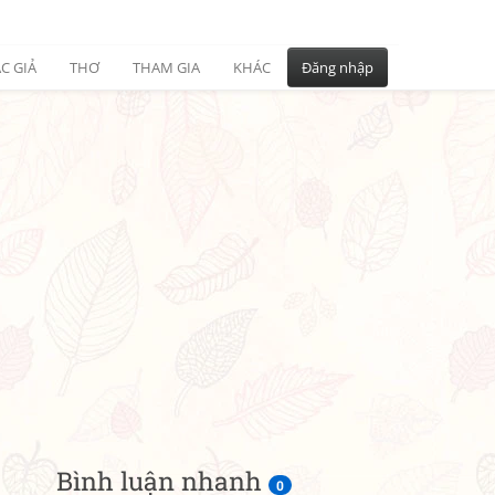
C GIẢ
THƠ
THAM GIA
KHÁC
Đăng nhập
Bình luận nhanh
0