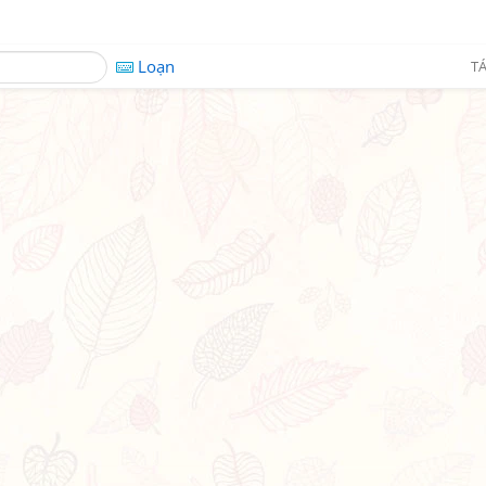
Loạn
TÁ