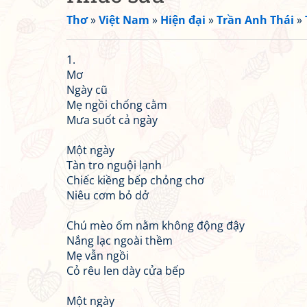
Thơ
»
Việt Nam
»
Hiện đại
»
Trần Anh Thái
»
1.
Mơ
Ngày cũ
Mẹ ngồi chống cằm
Mưa suốt cả ngày
Một ngày
Tàn tro nguội lạnh
Chiếc kiềng bếp chỏng chơ
Niêu cơm bỏ dở
Chú mèo ốm nằm không động đậy
Nắng lạc ngoài thềm
Mẹ vẫn ngồi
Cỏ rêu len dày cửa bếp
Một ngày