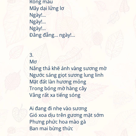
Ròng máu
Mây dại lửng lơ
Ngày!...
Ngày!...
Ngày!...
Đằng đẵng... ngày!...
3.
Mơ
Nắng thả khẽ ánh vàng sương mờ
Ngước sáng giọt sương lung linh
Mặt đất làn hương mỏng
Trong bóng mờ hàng cây
Vẳng rất xa tiếng sóng
Ai đang đi nhẹ vào sương
Gió xoa dịu trên gương mặt sớm
Phưng phức hoa mào gà
Ban mai bừng thức