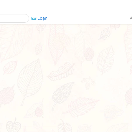
Loạn
TÁ