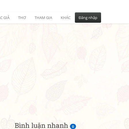
C GIẢ
THƠ
THAM GIA
KHÁC
Đăng nhập
Bình luận nhanh
0