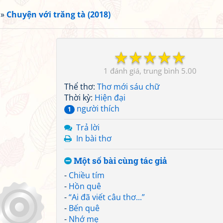
»
Chuyện với trăng tà (2018)
☆
☆
☆
☆
☆
1
5.00
Thể thơ:
Thơ mới sáu chữ
Thời kỳ:
Hiện đại
người thích
1
Trả lời
In bài thơ
Một số bài cùng tác giả
-
Chiều tím
-
Hồn quê
-
“Ai đã viết câu thơ...”
-
Bến quê
-
Nhớ mẹ