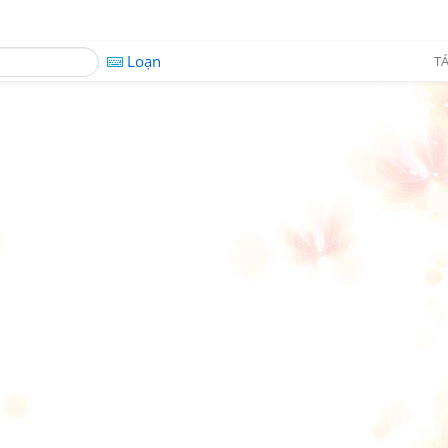
Loạn
TÁ