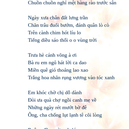
Chuồn chuồn nghỉ mệt hàng rào trước sân
Ngày xưa chân đất lưng trần
Chăn trâu đuổi bướm, đánh quân lò cò
Trên cành chim hót líu lo
Tiếng diều sáo thổi o o vùng trời
Trưa hè cánh võng à ơi
Bà ru em ngủ hát lời ca dao
Miền quê gió thoảng lao xao
Trắng hoa nhãn rụng vương vào tóc xanh
Em khóc chờ chị dỗ dành
Đòi ưa quà chợ ngồi canh mẹ về
Những ngày rét mướt bờ đê
Ông, cha chống lụt lạnh tê cõi lòng